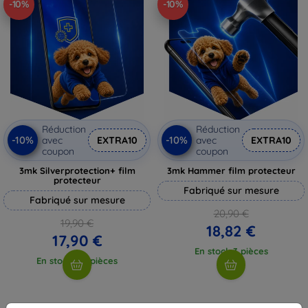
-10%
-10%
Réduction
Réduction
-10%
-10%
avec
EXTRA10
avec
EXTRA10
coupon
coupon
3mk Silverprotection+ film
3mk Hammer film protecteur
protecteur
Fabriqué sur mesure
Fabriqué sur mesure
20,90 €
19,90 €
18,82 €
17,90 €
En stock 3 pièces
En stock > 5 pièces