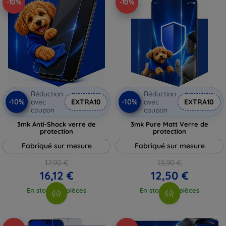
-10%
-10%
Réduction
Réduction
-10%
-10%
avec
EXTRA10
avec
EXTRA10
coupon
coupon
3mk Anti-Shock verre de
3mk Pure Matt Verre de
protection
protection
Fabriqué sur mesure
Fabriqué sur mesure
17,90 €
13,90 €
16,12 €
12,50 €
En stock > 5 pièces
En stock > 5 pièces