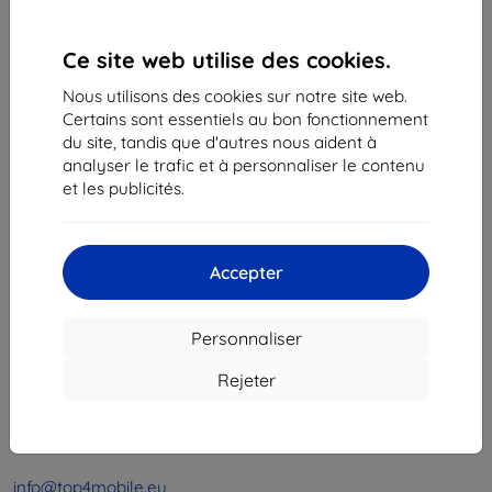
1
-
4
du total
4
.
Ce site web utilise des cookies.
«
1
»
Nous utilisons des cookies sur notre site web.
Certains sont essentiels au bon fonctionnement
du site, tandis que d'autres nous aident à
analyser le trafic et à personnaliser le contenu
et les publicités.
Shield-Sk s.r.o.
Accepter
Ulica Rudolfa Mocka 3750/2A
841 04 Bratislava
Personnaliser
Numéro d’identification d’entreprise :
46701494
N° de TVA :
SK2023549671
Rejeter
Contacts
info@top4mobile.eu