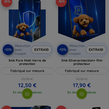
-10%
-10%
Réduction
Réduction
-10%
-10%
avec
EXTRA10
avec
EXTRA10
coupon
coupon
3mk Pure Matt Verre de
3mk Silverprotection+ film
protection
protecteur
Fabriqué sur mesure
Fabriqué sur mesure
13,90 €
19,90 €
12,50 €
17,90 €
En stock > 5 pièces
En stock > 5 pièces