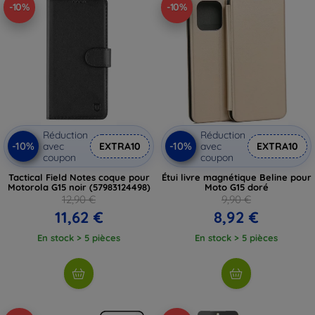
-10%
-10%
Réduction
Réduction
-10%
-10%
avec
EXTRA10
avec
EXTRA10
coupon
coupon
Tactical Field Notes coque pour
Étui livre magnétique Beline pour
Motorola G15 noir (57983124498)
Moto G15 doré
12,90 €
9,90 €
11,62 €
8,92 €
En stock > 5 pièces
En stock > 5 pièces