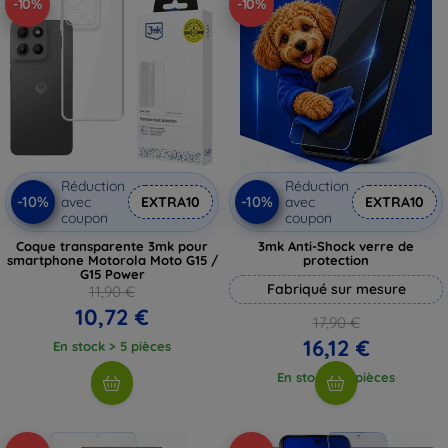
-10%
-10%
Réduction
Réduction
-10%
-10%
avec
EXTRA10
avec
EXTRA10
coupon
coupon
Coque transparente 3mk pour
3mk Anti-Shock verre de
smartphone Motorola Moto G15 /
protection
G15 Power
Fabriqué sur mesure
11,90 €
10,72 €
17,90 €
16,12 €
En stock > 5 pièces
En stock > 5 pièces