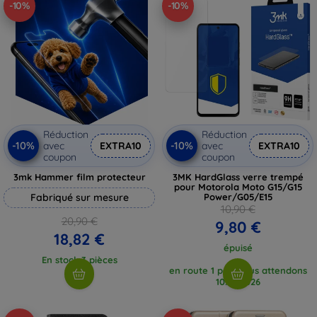
-10%
-10%
Réduction
Réduction
-10%
-10%
avec
EXTRA10
avec
EXTRA10
coupon
coupon
3mk Hammer film protecteur
3MK HardGlass verre trempé
pour Motorola Moto G15/G15
Fabriqué sur mesure
Power/G05/E15
10,90 €
20,90 €
9,80 €
18,82 €
épuisé
En stock 3 pièces
en route 1 pcs, nous attendons
10. 8. 2026