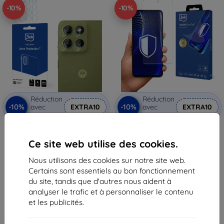
-10%
-10%
Réduction
Réduction
-10%
-10%
avec
EXTRA10
avec
EXTRA10
coupon
coupon
3mk Lens Protection verre
3mk FlexibleGlass Pro verre
hybride de protection pour
hybride pour Motorola Moto G15
Ce site web utilise des cookies.
Motorola Moto G15 / G15 Power
/ G15 Power
9,90 €
28,90 €
Nous utilisons des cookies sur notre site web.
8,92 €
26,00 €
Certains sont essentiels au bon fonctionnement
Dernier article en stock
En stock > 5 pièces
du site, tandis que d'autres nous aident à
analyser le trafic et à personnaliser le contenu
et les publicités.