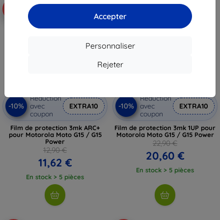
-10%
-10%
Accepter
Personnaliser
Rejeter
Réduction
Réduction
-10%
-10%
avec
EXTRA10
avec
EXTRA10
coupon
coupon
Film de protection 3mk ARC+
Film de protection 3mk 1UP pour
pour Motorola Moto G15 / G15
Motorola Moto G15 / G15 Power
Power
22,90 €
12,90 €
20,60 €
11,62 €
En stock > 5 pièces
En stock > 5 pièces