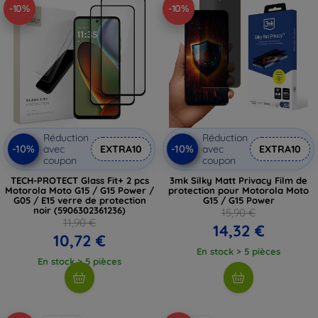
-10%
-10%
Réduction
Réduction
-10%
-10%
avec
EXTRA10
avec
EXTRA10
coupon
coupon
TECH-PROTECT Glass Fit+ 2 pcs
3mk Silky Matt Privacy Film de
Motorola Moto G15 / G15 Power /
protection pour Motorola Moto
G05 / E15 verre de protection
G15 / G15 Power
noir (5906302361236)
15,90 €
11,90 €
14,32 €
10,72 €
En stock > 5 pièces
En stock > 5 pièces