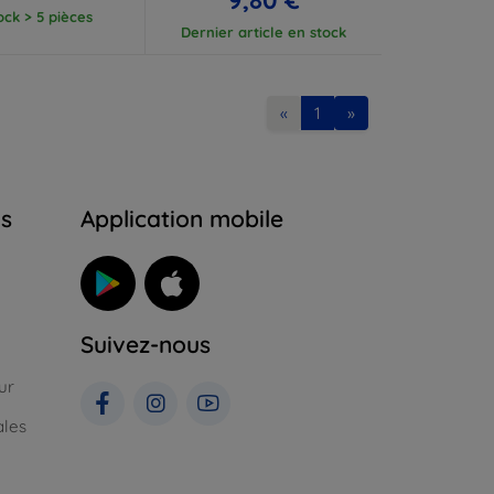
ock > 5 pièces
Dernier article en stock
«
1
»
ns
Application mobile
Suivez-nous
ur
ales