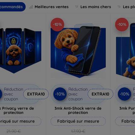
commandés
Meilleures ventes
Les moins chers
Les pl
-10%
-10%
Réduction
Réduction
R
%
-10%
-10%
avec
EXTRA10
avec
EXTRA10
a
coupon
coupon
 Privacy verre de
3mk Anti-Shock verre de
3mk Pur
protection
protection
p
riqué sur mesure
Fabriqué sur mesure
Fabriq
21,90 €
17,90 €