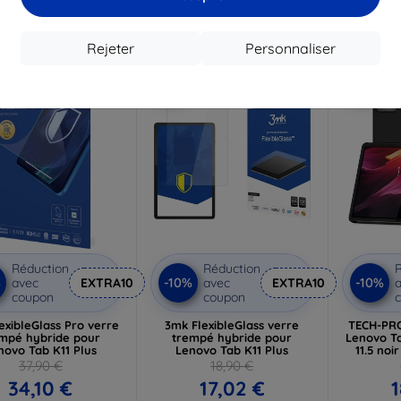
18,82 €
En stock > 5 pièces
En st
n stock 4 pièces
Rejeter
Personnaliser
-10%
-10%
Réduction
Réduction
R
%
-10%
-10%
avec
EXTRA10
avec
EXTRA10
a
coupon
coupon
exibleGlass Pro verre
3mk FlexibleGlass verre
TECH-PR
mpé hybride pour
trempé hybride pour
Lenovo Ta
novo Tab K11 Plus
Lenovo Tab K11 Plus
11.5 noi
37,90 €
18,90 €
34,10 €
17,02 €
1