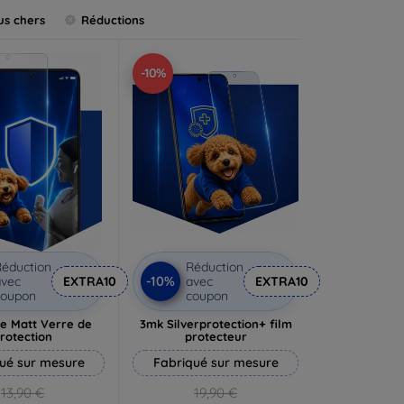
us chers
Réductions
-10%
éduction
Réduction
-10%
vec
EXTRA10
avec
EXTRA10
coupon
coupon
e Matt Verre de
3mk Silverprotection+ film
rotection
protecteur
ué sur mesure
Fabriqué sur mesure
13,90 €
19,90 €