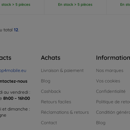
 stock > 5 pièces
En stock > 5 pièces
En st
u total
12
.
acts
Achats
Informatio
op4mobile.eu
Livraison & paiement
Nos marques
Blog
Vos cookies
ntactez-nous
Cashback
Confidentialité
i au vendredi :
ne
8h00 – 16h00
Retours faciles
Politique de reto
 et dimanche :
Réclamations & retours
Conditión génér
igne
Contact
Blog