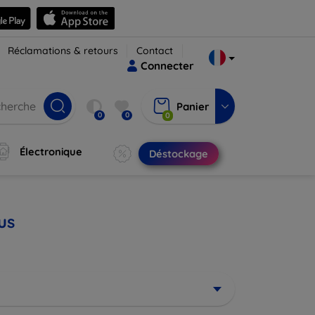
Réclamations & retours
Contact
Connecter
Panier
0
0
0
Électronique
Déstockage
us