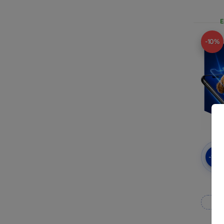
E
-10%
-10
3
Fab