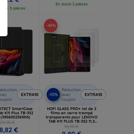
En stock 2 pièces
ock > 5 pièces
-42%
éduction
Réduction
-10%
vec
EXTRA10
avec
EXTRA10
coupon
coupon
OTECT SmartCase
HOFI GLASS PRO+ lot de 2
b K11 Plus TB-352
films en verre trempé
r (5906302361816)
transparents pour LENOVO
TAB K11 PLUS TB-352 11,5
20,90 €
(5906302361823)
16,90 €
8,82 €
9,80 €