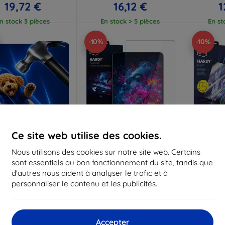
19,72 €
16,12 €
1
n stock 3 pièces
En stock > 5 pièces
En st
-10%
-10%
Ce site web utilise des cookies.
Réduction
Réduction
R
Nous utilisons des cookies sur notre site web. Certains
%
-10%
-10%
avec
EXTRA10
avec
EXTRA10
a
sont essentiels au bon fonctionnement du site, tandis que
coupon
coupon
d'autres nous aident à analyser le trafic et à
mk Hammer film
3mk Hardy Paper Effect film
3mk Har
personnaliser le contenu et les publicités.
protecteur
de protection pour Lenovo
trem
Tab K11 Plus
protectio
riqué sur mesure
22,90 €
20,60 €
20,90 €
2
Accepter