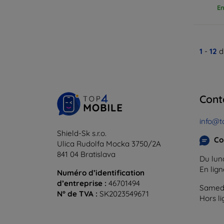
En
1
-
12
d
Cont
info@t
Shield-Sk s.r.o.
Co
Ulica Rudolfa Mocka 3750/2A
841 04 Bratislava
Du lund
En lig
Numéro d’identification
d’entreprise :
46701494
Samedi
N° de TVA :
SK2023549671
Hors l