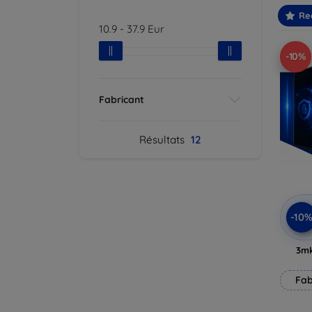
Re
10.9
-
37.9
Eur
-10%
Fabricant
Résultats
12
-10
3mk
Fab