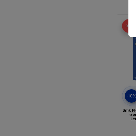
E
-10%
-10
3mk Fl
tre
Le