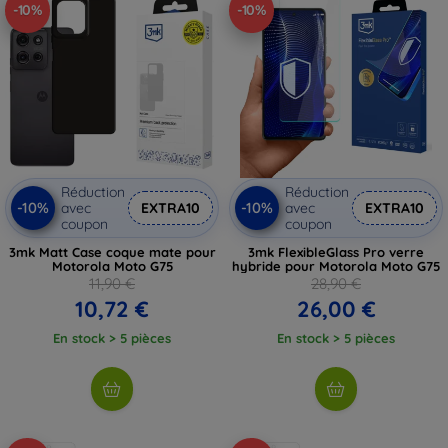
-10%
-10%
Réduction
Réduction
-10%
-10%
avec
EXTRA10
avec
EXTRA10
coupon
coupon
3mk Matt Case coque mate pour
3mk FlexibleGlass Pro verre
Motorola Moto G75
hybride pour Motorola Moto G75
11,90 €
28,90 €
10,72 €
26,00 €
En stock > 5 pièces
En stock > 5 pièces