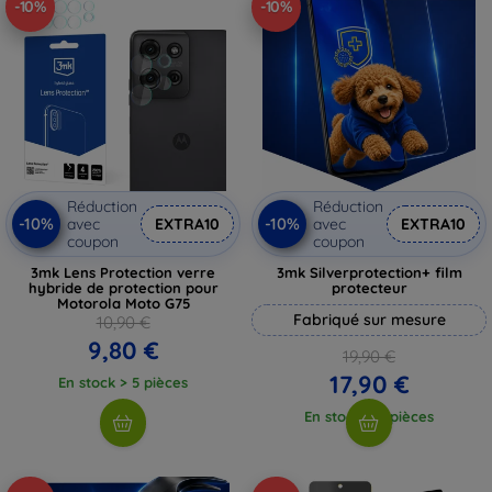
-10%
-10%
Réduction
Réduction
-10%
-10%
avec
EXTRA10
avec
EXTRA10
coupon
coupon
3mk Lens Protection verre
3mk Silverprotection+ film
hybride de protection pour
protecteur
Motorola Moto G75
Fabriqué sur mesure
10,90 €
9,80 €
19,90 €
17,90 €
En stock > 5 pièces
En stock > 5 pièces