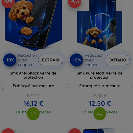
-10%
-10%
Réduction
Réduction
-10%
-10%
avec
EXTRA10
avec
EXTRA10
coupon
coupon
3mk Anti-Shock verre de
3mk Pure Matt Verre de
protection
protection
Fabriqué sur mesure
Fabriqué sur mesure
17,90 €
13,90 €
16,12 €
12,50 €
En stock > 5 pièces
En stock > 5 pièces