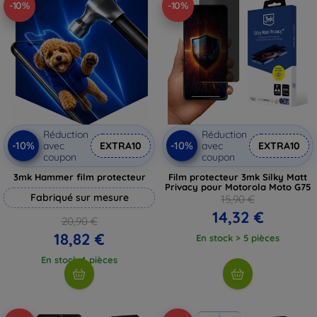
-10%
-10%
Réduction
Réduction
-10%
-10%
avec
EXTRA10
avec
EXTRA10
coupon
coupon
3mk Hammer film protecteur
Film protecteur 3mk Silky Matt
Privacy pour Motorola Moto G75
Fabriqué sur mesure
15,90 €
14,32 €
20,90 €
18,82 €
En stock > 5 pièces
En stock 4 pièces