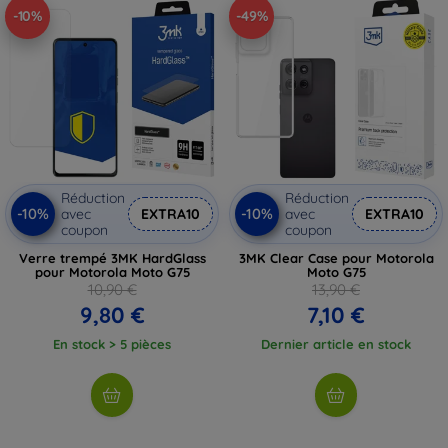
-10%
-49%
Réduction
Réduction
-10%
-10%
avec
EXTRA10
avec
EXTRA10
coupon
coupon
Verre trempé 3MK HardGlass
3MK Clear Case pour Motorola
pour Motorola Moto G75
Moto G75
10,90 €
13,90 €
9,80 €
7,10 €
En stock > 5 pièces
Dernier article en stock