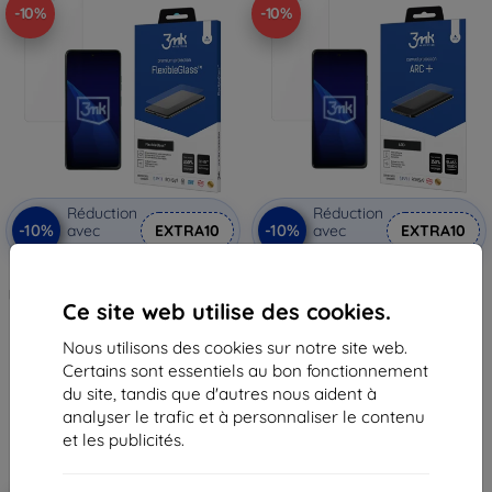
-10%
-10%
Réduction
Réduction
-10%
-10%
avec
EXTRA10
avec
EXTRA10
coupon
coupon
3mk FlexibleGlass Verre trempé
Film de protection 3mk ARC+
hybride pour Motorola Moto G75
pour Motorola Moto G75
Ce site web utilise des cookies.
11,90 €
12,90 €
10,72 €
11,62 €
Nous utilisons des cookies sur notre site web.
Certains sont essentiels au bon fonctionnement
En stock > 5 pièces
En stock > 5 pièces
du site, tandis que d'autres nous aident à
analyser le trafic et à personnaliser le contenu
et les publicités.