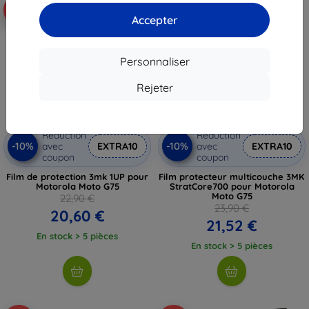
-10%
-10%
Accepter
Personnaliser
Rejeter
Réduction
Réduction
-10%
-10%
avec
EXTRA10
avec
EXTRA10
coupon
coupon
Film de protection 3mk 1UP pour
Film protecteur multicouche 3MK
Motorola Moto G75
StratCore700 pour Motorola
Moto G75
22,90 €
23,90 €
20,60 €
21,52 €
En stock > 5 pièces
En stock > 5 pièces