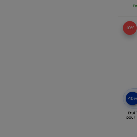
En
-10%
-10
Étui
pour 