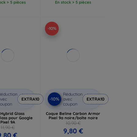
ock > 5 pièces
En stock > 5 pièces
-10%
éduction
Réduction
-10%
vec
EXTRA10
avec
EXTRA10
coupon
coupon
Hybrid Glass
Coque Beline Carbon Armor
Glass pour Google
Pixel 9a noire/boîte noire
Pixel 9A
10,90 €
11,90 €
9,80 €
9,80 €