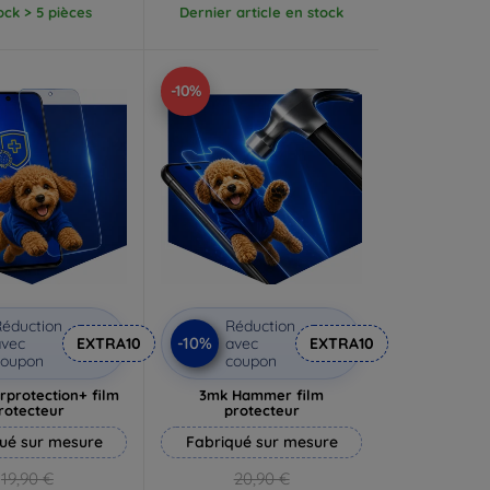
ock > 5 pièces
Dernier article en stock
-10%
éduction
Réduction
-10%
vec
EXTRA10
avec
EXTRA10
coupon
coupon
rprotection+ film
3mk Hammer film
rotecteur
protecteur
ué sur mesure
Fabriqué sur mesure
19,90 €
20,90 €