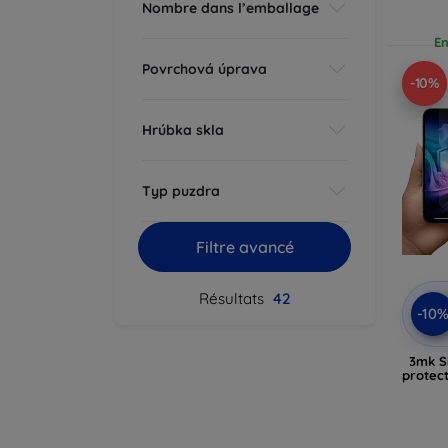
Nombre dans l’emballage
En
Povrchová úprava
-10%
Hrúbka skla
Typ puzdra
Filtre avancé
Résultats
42
-10
3mk S
protect