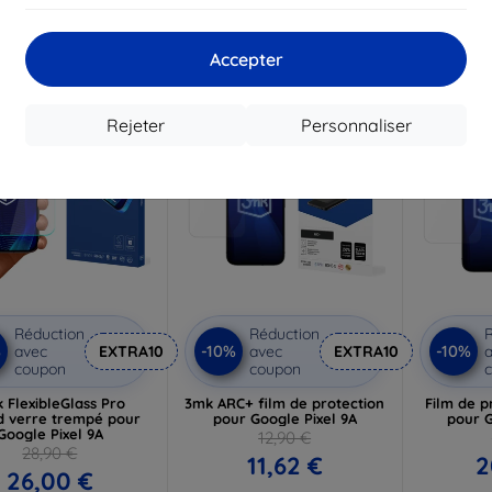
 stock > 5 pièces
En stock > 5 pièces
Dernier 
Accepter
-10%
-10%
Rejeter
Personnaliser
Réduction
Réduction
R
%
-10%
-10%
avec
EXTRA10
avec
EXTRA10
a
coupon
coupon
 FlexibleGlass Pro
3mk ARC+ film de protection
Film de p
d verre trempé pour
pour Google Pixel 9A
pour G
Google Pixel 9A
12,90 €
28,90 €
11,62 €
2
26,00 €