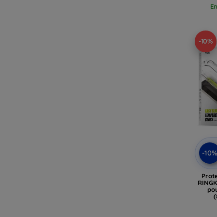
En
-10%
-10
Prot
RINGK
pou