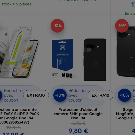
1
 stock > 5 pièces
En st
-10%
-10%
Réduction
Réduction
R
%
-10%
-10%
avec
EXTRA10
avec
EXTRA10
a
coupon
coupon
ection transparente
Protection d'objectif
Spige
E EASY SLIDE 2-PACK
caméra 3MK pour Google
MagSafe, 
r Google Pixel 9A
Pixel 9A
Google Pi
(8800293853497)
10,90 €
19,90 €
9,80 €
4
17,90 €