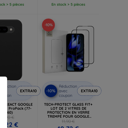
ock > 5 pièces
En stock > 5 pièces
-10%
éduction
Réduction
-10%
vec
EXTRA10
avec
EXTRA10
coupon
coupon
 OB REACT GOOGLE
TECH-PROTECT GLASS FIT+
noir, ProPack (77-
LOT DE 2 VITRES DE
97760)
PROTECTION EN VERRE
TREMPÉ POUR GOOGLE
26,90 €
PIXEL 9A / 10A, NOIRS
11,90 €
4,22 €