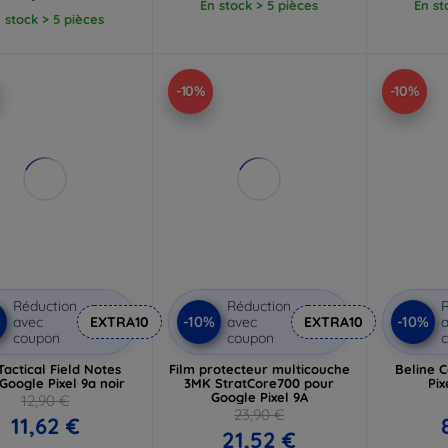
En stock > 5 pièces
En st
 stock > 5 pièces
-10%
-10%
Réduction
Réduction
R
%
-10%
-10%
avec
EXTRA10
avec
EXTRA10
a
coupon
coupon
 Tactical Field Notes
Film protecteur multicouche
Beline C
Google Pixel 9a noir
3MK StratCore700 pour
Pix
Google Pixel 9A
12,90 €
23,90 €
11,62 €
21,52 €