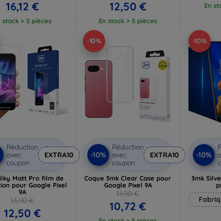
16,12 €
12,50 €
En st
 stock > 5 pièces
En stock > 5 pièces
-10%
-10%
Réduction
Réduction
R
%
-10%
-10%
avec
EXTRA10
avec
EXTRA10
a
coupon
coupon
ilky Matt Pro film de
Coque 3mk Clear Case pour
3mk Silve
ion pour Google Pixel
Google Pixel 9A
p
9A
11,90 €
Fabriq
13,90 €
10,72 €
12,50 €
En stock > 5 pièces