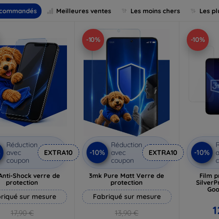
commandés
Meilleures ventes
Les moins chers
Les pl
-10%
-10%
Réduction
Réduction
R
%
-10%
-10%
avec
EXTRA10
avec
EXTRA10
a
coupon
coupon
Anti-Shock verre de
3mk Pure Matt Verre de
Film 
protection
protection
SilverP
Goo
riqué sur mesure
Fabriqué sur mesure
1
17,90 €
13,90 €