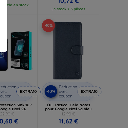
10,72 €
article en stock
En stock > 5 pièces
-10%
éduction
Réduction
-10%
vec
EXTRA10
avec
EXTRA10
coupon
coupon
rotection 3mk 1UP
Étui Tactical Field Notes
oogle Pixel 9A
pour Google Pixel 9a bleu
22,90 €
12,90 €
0,60 €
11,62 €