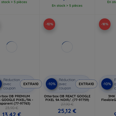
 stock > 5 pièces
En st
En stock > 5 pièces
-10%
-18%
Réduction
Réduction
R
%
-10%
-10%
avec
EXTRA10
avec
EXTRA10
a
coupon
coupon
erbox OB PREMIUM
Otterbox OB REACT GOOGLE
3MK 
 GOOGLE PIXEL/9A -
PIXEL 9A NOIR/. (77-97759)
Flexible
sparent (77-97763)
27,90 €
23,90 €
25,12 €
13,42 €