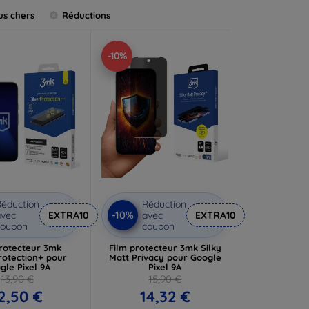
us chers
Réductions
-10%
éduction
Réduction
-10%
vec
EXTRA10
avec
EXTRA10
coupon
coupon
protecteur 3mk
Film protecteur 3mk Silky
rotection+ pour
Matt Privacy pour Google
gle Pixel 9A
Pixel 9A
13,90 €
15,90 €
2,50 €
14,32 €