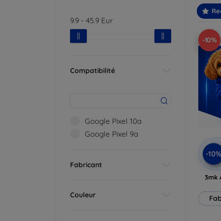
Re
9.9
-
45.9
Eur
-10%
Compatibilité
Google Pixel 10a
Google Pixel 9a
-10
Fabricant
3mk 
Couleur
Fab