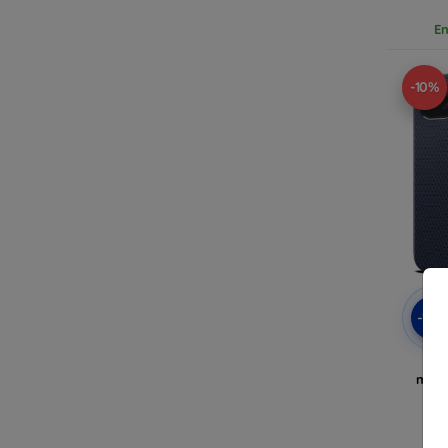
En
-10%
-10
Spig
mari