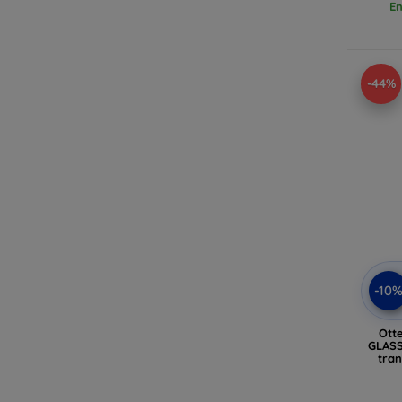
En
-44%
-10
Ott
GLASS
tran