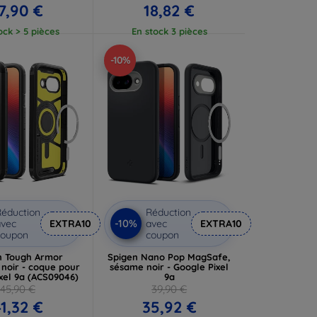
7,90 €
18,82 €
ock > 5 pièces
En stock 3 pièces
-10%
éduction
Réduction
-10%
vec
EXTRA10
avec
EXTRA10
coupon
coupon
n Tough Armor
Spigen Nano Pop MagSafe,
noir - coque pour
sésame noir - Google Pixel
xel 9a (ACS09046)
9a
45,90 €
39,90 €
1,32 €
35,92 €