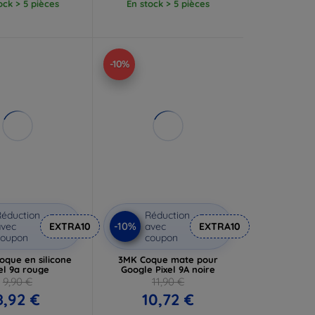
ock > 5 pièces
En stock > 5 pièces
-10%
éduction
Réduction
-10%
vec
EXTRA10
avec
EXTRA10
coupon
coupon
oque en silicone
3MK Coque mate pour
el 9a rouge
Google Pixel 9A noire
9,90 €
11,90 €
8,92 €
10,72 €