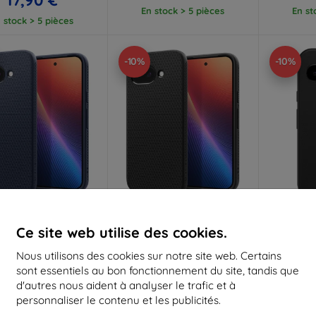
En stock > 5 pièces
En st
 stock > 5 pièces
-10%
-10%
Réduction
Réduction
R
%
-10%
-10%
avec
EXTRA10
avec
EXTRA10
a
Ce site web utilise des cookies.
coupon
coupon
Nous utilisons des cookies sur notre site web. Certains
en Liquid Air, bleu
Spigen Liquid Air, noir mat -
Otterbox
ne - Google Pixel 9a
Google Pixel 9a (ACS09039)
PIXEL 9A 
sont essentiels au bon fonctionnement du site, tandis que
22,90 €
19,90 €
d'autres nous aident à analyser le trafic et à
20,60 €
17,90 €
personnaliser le contenu et les publicités.
2