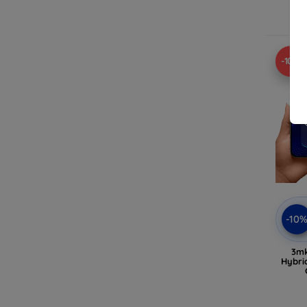
En
-10%
-10
3mk
Hybri