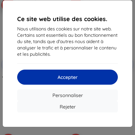
-10%
-10%
Ce site web utilise des cookies.
Nous utilisons des cookies sur notre site web.
Certains sont essentiels au bon fonctionnement
du site, tandis que d'autres nous aident à
analyser le trafic et à personnaliser le contenu
et les publicités.
Réduction
Réduction
-10%
-10%
avec
EXTRA10
avec
EXTRA10
coupon
coupon
Accepter
Verre de protection hybride 3mk
Film de protection 3mk ARC+
FlexibleGlass Pro pour Samsung
pour Samsung Galaxy M16 5G
Galaxy M16 5G
12,90 €
28,90 €
11,62 €
Personnaliser
26,00 €
En stock > 5 pièces
Rejeter
En stock > 5 pièces