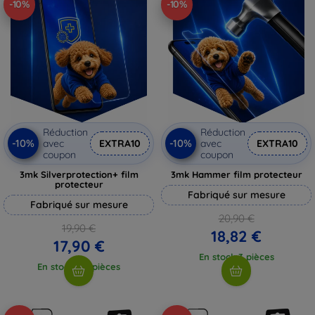
-10%
-10%
Réduction
Réduction
-10%
-10%
avec
EXTRA10
avec
EXTRA10
coupon
coupon
3mk Silverprotection+ film
3mk Hammer film protecteur
protecteur
Fabriqué sur mesure
Fabriqué sur mesure
20,90 €
19,90 €
18,82 €
17,90 €
En stock 3 pièces
En stock > 5 pièces