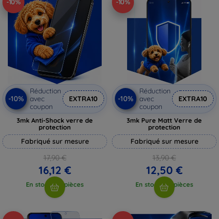
-10%
-10%
Réduction
Réduction
-10%
-10%
avec
EXTRA10
avec
EXTRA10
coupon
coupon
3mk Anti-Shock verre de
3mk Pure Matt Verre de
protection
protection
Fabriqué sur mesure
Fabriqué sur mesure
17,90 €
13,90 €
16,12 €
12,50 €
En stock > 5 pièces
En stock > 5 pièces