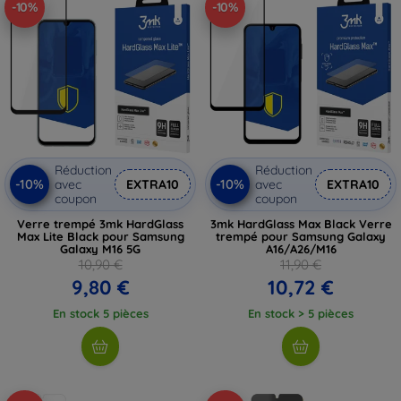
-10%
-10%
Réduction
Réduction
-10%
-10%
avec
EXTRA10
avec
EXTRA10
coupon
coupon
Verre trempé 3mk HardGlass
3mk HardGlass Max Black Verre
Max Lite Black pour Samsung
trempé pour Samsung Galaxy
Galaxy M16 5G
A16/A26/M16
10,90 €
11,90 €
9,80 €
10,72 €
En stock 5 pièces
En stock > 5 pièces