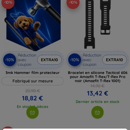
-10%
-10%
Réduction
Réduction
-10%
-10%
avec
EXTRA10
avec
EXTRA10
coupon
coupon
3mk Hammer film protecteur
Bracelet en silicone Tactical 606
pour Amazfit T-Rex/T-Rex Pro
Fabriqué sur mesure
noir (Amazfit T-Rex 1001)
14,90 €
20,90 €
13,42 €
18,82 €
Dernier article en stock
En stock 4 pièces