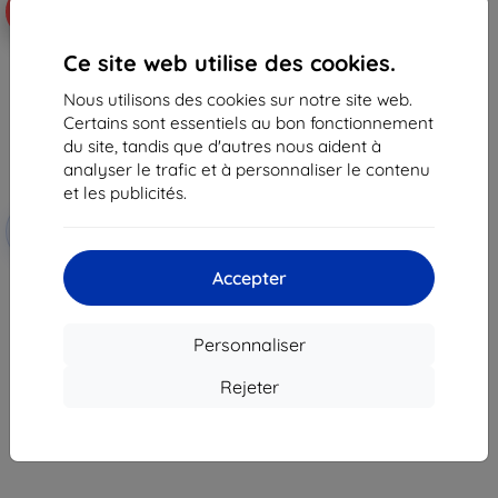
-10%
Ce site web utilise des cookies.
Nous utilisons des cookies sur notre site web.
Certains sont essentiels au bon fonctionnement
du site, tandis que d'autres nous aident à
analyser le trafic et à personnaliser le contenu
et les publicités.
Réduction
-10%
avec
EXTRA10
coupon
Accepter
Câble de charge USB Tactical
pour Amazfit GTR2/GTS2, Zepp
e/z, T-Rex Pro (57983102721)
16,90 €
Personnaliser
15,20 €
Rejeter
En stock > 5 pièces