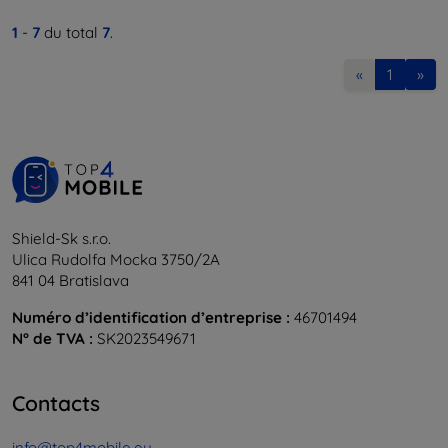
1
-
7
du total
7
.
«
1
»
Shield-Sk s.r.o.
Ulica Rudolfa Mocka 3750/2A
841 04 Bratislava
Numéro d’identification d’entreprise :
46701494
N° de TVA :
SK2023549671
Contacts
info@top4mobile.eu