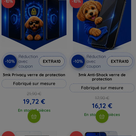
-10%
-10%
Réduction
Réduction
-10%
-10%
avec
EXTRA10
avec
EXTRA10
coupon
coupon
3mk Privacy verre de protection
3mk Anti-Shock verre de
protection
Fabriqué sur mesure
Fabriqué sur mesure
21,90 €
17,90 €
19,72 €
16,12 €
En stock 3 pièces
En stock > 5 pièces