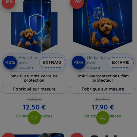
-10%
-10%
Réduction
Réduction
-10%
-10%
avec
EXTRA10
avec
EXTRA10
coupon
coupon
3mk Pure Matt Verre de
3mk Silverprotection+ film
protection
protecteur
Fabriqué sur mesure
Fabriqué sur mesure
13,90 €
19,90 €
12,50 €
17,90 €
En stock > 5 pièces
En stock > 5 pièces