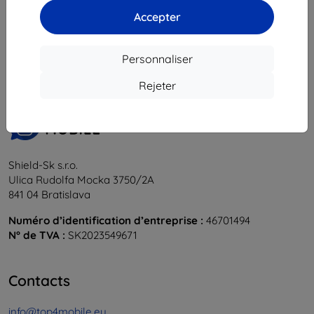
Accepter
1
-
6
du total
6
.
«
1
»
Personnaliser
Rejeter
Shield-Sk s.r.o.
Ulica Rudolfa Mocka 3750/2A
841 04 Bratislava
Numéro d’identification d’entreprise :
46701494
N° de TVA :
SK2023549671
Contacts
info@top4mobile.eu