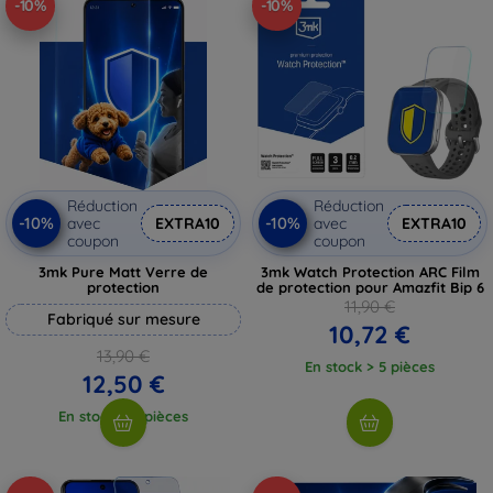
-10%
-10%
Réduction
Réduction
-10%
-10%
avec
EXTRA10
avec
EXTRA10
coupon
coupon
3mk Pure Matt Verre de
3mk Watch Protection ARC Film
protection
de protection pour Amazfit Bip 6
11,90 €
Fabriqué sur mesure
10,72 €
13,90 €
En stock > 5 pièces
12,50 €
En stock > 5 pièces