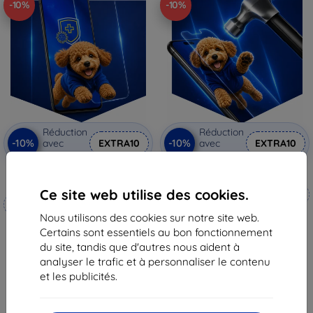
-10%
-10%
Réduction
Réduction
-10%
-10%
avec
EXTRA10
avec
EXTRA10
coupon
coupon
3mk Silverprotection+ film
3mk Hammer film protecteur
protecteur
Ce site web utilise des cookies.
Fabriqué sur mesure
Fabriqué sur mesure
20,90 €
Nous utilisons des cookies sur notre site web.
19,90 €
18,82 €
Certains sont essentiels au bon fonctionnement
17,90 €
du site, tandis que d'autres nous aident à
En stock 4 pièces
analyser le trafic et à personnaliser le contenu
En stock > 5 pièces
et les publicités.