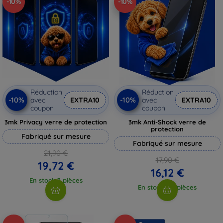
-10%
-10%
Réduction
Réduction
-10%
-10%
avec
EXTRA10
avec
EXTRA10
coupon
coupon
3mk Privacy verre de protection
3mk Anti-Shock verre de
protection
Fabriqué sur mesure
Fabriqué sur mesure
21,90 €
17,90 €
19,72 €
16,12 €
En stock 3 pièces
En stock > 5 pièces