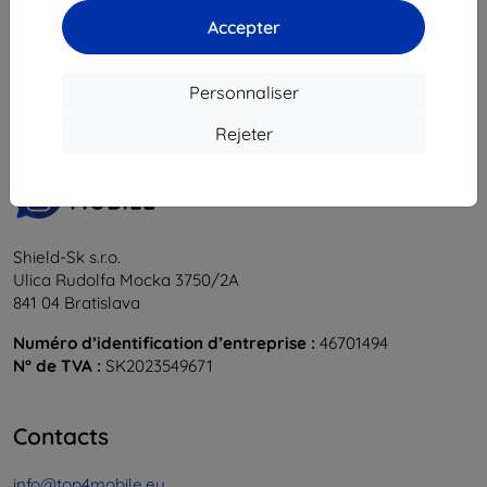
Accepter
1
-
5
du total
5
.
«
1
»
Personnaliser
Rejeter
Shield-Sk s.r.o.
Ulica Rudolfa Mocka 3750/2A
841 04 Bratislava
Numéro d’identification d’entreprise :
46701494
N° de TVA :
SK2023549671
Contacts
info@top4mobile.eu