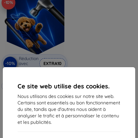
-10%
Réduction
-10%
avec
EXTRA10
coupon
3mk Hammer film protecteur
Ce site web utilise des cookies.
Fabriqué sur mesure
Nous utilisons des cookies sur notre site web.
20,90 €
Certains sont essentiels au bon fonctionnement
18,82 €
du site, tandis que d'autres nous aident à
En stock 4 pièces
analyser le trafic et à personnaliser le contenu
et les publicités.