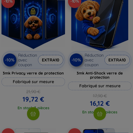
-10%
-10%
Réduction
Réduction
-10%
-10%
avec
EXTRA10
avec
EXTRA10
coupon
coupon
3mk Privacy verre de protection
3mk Anti-Shock verre de
protection
Fabriqué sur mesure
Fabriqué sur mesure
21,90 €
17,90 €
19,72 €
16,12 €
En stock 3 pièces
En stock > 5 pièces