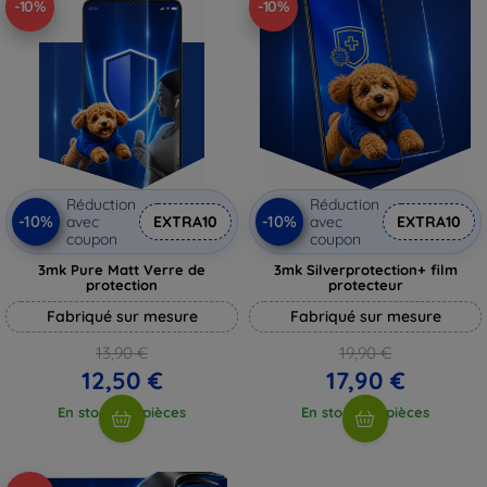
-10%
-10%
Réduction
Réduction
-10%
-10%
avec
EXTRA10
avec
EXTRA10
coupon
coupon
3mk Pure Matt Verre de
3mk Silverprotection+ film
protection
protecteur
Fabriqué sur mesure
Fabriqué sur mesure
13,90 €
19,90 €
12,50 €
17,90 €
En stock > 5 pièces
En stock > 5 pièces