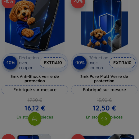
-10%
-10%
Réduction
Réduction
-10%
-10%
avec
EXTRA10
avec
EXTRA10
coupon
coupon
3mk Anti-Shock verre de
3mk Pure Matt Verre de
protection
protection
Fabriqué sur mesure
Fabriqué sur mesure
17,90 €
13,90 €
16,12 €
12,50 €
En stock > 5 pièces
En stock > 5 pièces