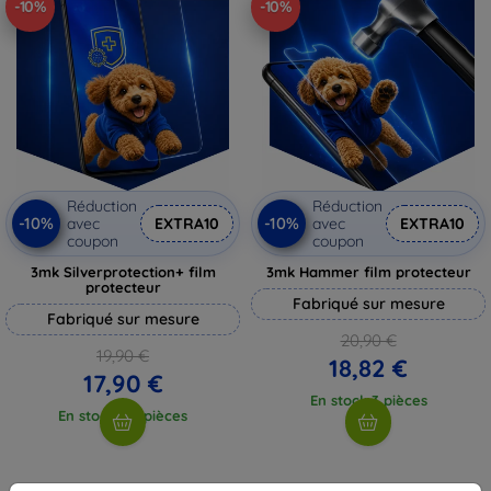
-10%
-10%
Réduction
Réduction
-10%
-10%
avec
EXTRA10
avec
EXTRA10
coupon
coupon
3mk Silverprotection+ film
3mk Hammer film protecteur
protecteur
Fabriqué sur mesure
Fabriqué sur mesure
20,90 €
19,90 €
18,82 €
17,90 €
En stock 3 pièces
En stock > 5 pièces