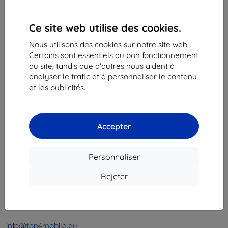
1
-
4
du total
4
.
Ce site web utilise des cookies.
«
1
»
Nous utilisons des cookies sur notre site web.
Certains sont essentiels au bon fonctionnement
du site, tandis que d'autres nous aident à
analyser le trafic et à personnaliser le contenu
et les publicités.
Shield-Sk s.r.o.
Accepter
Ulica Rudolfa Mocka 3750/2A
841 04 Bratislava
Personnaliser
Numéro d’identification d’entreprise :
46701494
N° de TVA :
SK2023549671
Rejeter
Contacts
info@top4mobile.eu