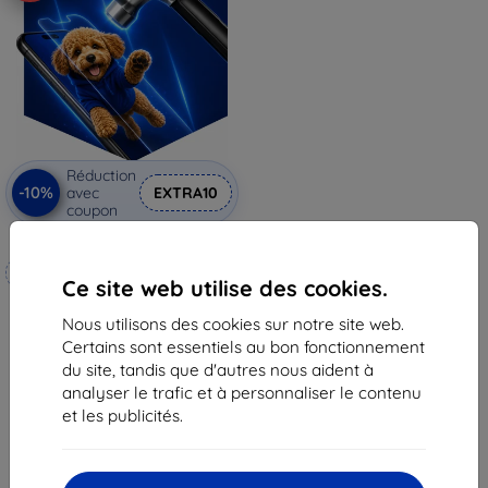
Réduction
-10%
avec
EXTRA10
coupon
3mk Hammer film protecteur
Fabriqué sur mesure
Ce site web utilise des cookies.
20,90 €
Nous utilisons des cookies sur notre site web.
18,82 €
Certains sont essentiels au bon fonctionnement
En stock 4 pièces
du site, tandis que d'autres nous aident à
analyser le trafic et à personnaliser le contenu
et les publicités.