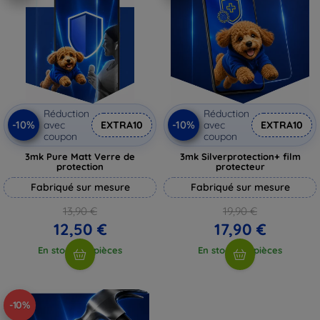
Réduction
Réduction
-10%
-10%
avec
EXTRA10
avec
EXTRA10
coupon
coupon
3mk Pure Matt Verre de
3mk Silverprotection+ film
protection
protecteur
Fabriqué sur mesure
Fabriqué sur mesure
13,90 €
19,90 €
12,50 €
17,90 €
En stock > 5 pièces
En stock > 5 pièces
-10%