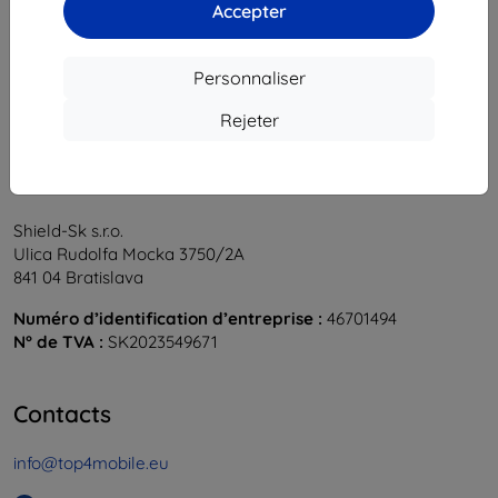
1
-
5
du total
5
.
Accepter
«
1
»
Personnaliser
Rejeter
Shield-Sk s.r.o.
Ulica Rudolfa Mocka 3750/2A
841 04 Bratislava
Numéro d’identification d’entreprise :
46701494
N° de TVA :
SK2023549671
Contacts
info@top4mobile.eu