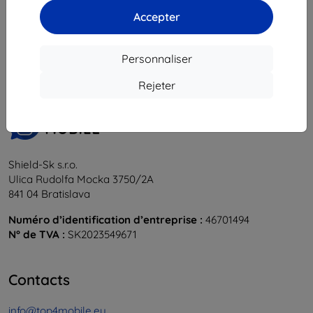
Accepter
1
-
5
du total
5
.
«
1
»
Personnaliser
Rejeter
Shield-Sk s.r.o.
Ulica Rudolfa Mocka 3750/2A
841 04 Bratislava
Numéro d’identification d’entreprise :
46701494
N° de TVA :
SK2023549671
Contacts
info@top4mobile.eu