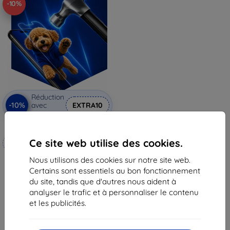
-10%
Réduction
-10%
avec
EXTRA10
coupon
3mk Hammer film protecteur
Ce site web utilise des cookies.
Fabriqué sur mesure
20,90 €
Nous utilisons des cookies sur notre site web.
18,82 €
Certains sont essentiels au bon fonctionnement
du site, tandis que d'autres nous aident à
En stock 3 pièces
analyser le trafic et à personnaliser le contenu
et les publicités.