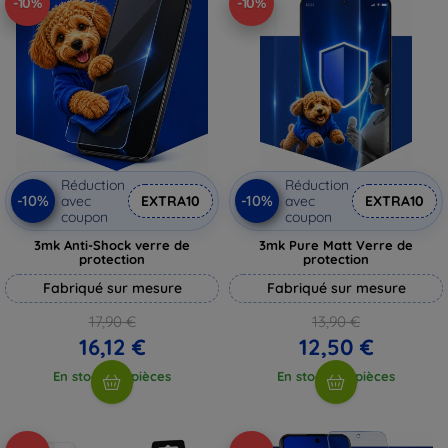
-10%
-10%
Réduction
Réduction
-10%
-10%
avec
EXTRA10
avec
EXTRA10
coupon
coupon
3mk Anti-Shock verre de
3mk Pure Matt Verre de
protection
protection
Fabriqué sur mesure
Fabriqué sur mesure
17,90 €
13,90 €
16,12 €
12,50 €
En stock > 5 pièces
En stock > 5 pièces