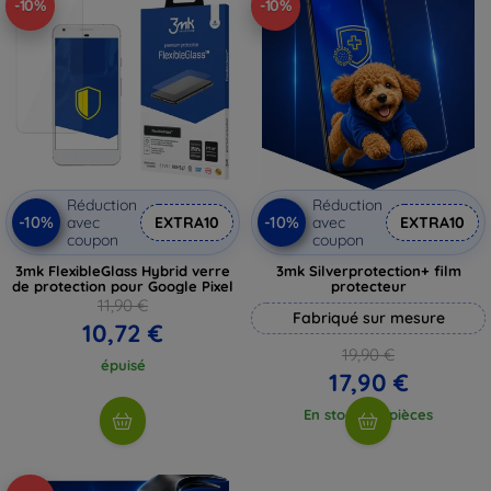
-10%
-10%
Réduction
Réduction
-10%
-10%
avec
EXTRA10
avec
EXTRA10
coupon
coupon
3mk FlexibleGlass Hybrid verre
3mk Silverprotection+ film
de protection pour Google Pixel
protecteur
11,90 €
Fabriqué sur mesure
10,72 €
19,90 €
épuisé
17,90 €
En stock > 5 pièces