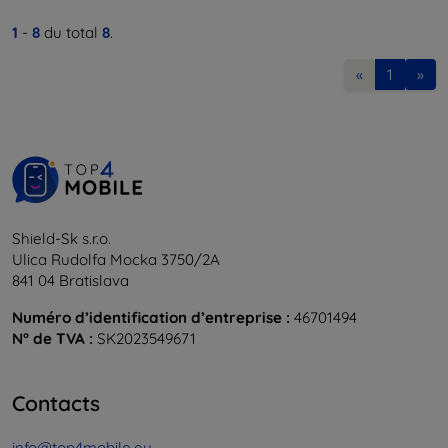
1
-
8
du total
8
.
«
1
»
Shield-Sk s.r.o.
Ulica Rudolfa Mocka 3750/2A
841 04 Bratislava
Numéro d’identification d’entreprise :
46701494
N° de TVA :
SK2023549671
Contacts
info@top4mobile.eu