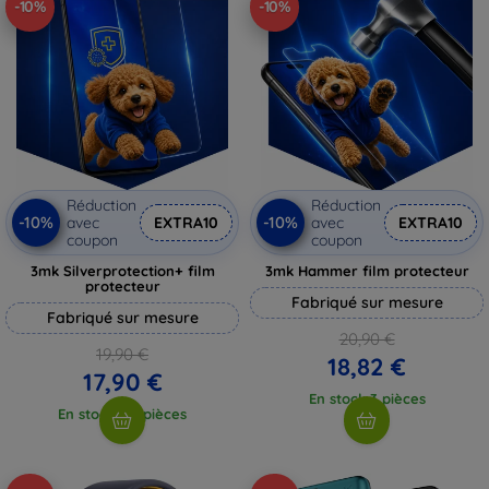
-10%
-10%
Réduction
Réduction
-10%
-10%
avec
EXTRA10
avec
EXTRA10
coupon
coupon
3mk Silverprotection+ film
3mk Hammer film protecteur
protecteur
Fabriqué sur mesure
Fabriqué sur mesure
20,90 €
19,90 €
18,82 €
17,90 €
En stock 3 pièces
En stock > 5 pièces