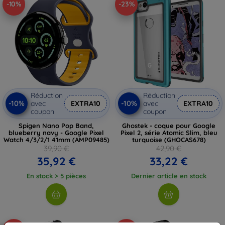
-10%
-23%
Réduction
Réduction
-10%
-10%
avec
EXTRA10
avec
EXTRA10
coupon
coupon
Spigen Nano Pop Band,
Ghostek - coque pour Google
blueberry navy - Google Pixel
Pixel 2, série Atomic Slim, bleu
Watch 4/3/2/1 41mm (AMP09485)
turquoise (GHOCAS678)
39,90 €
42,90 €
35,92 €
33,22 €
En stock > 5 pièces
Dernier article en stock