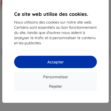
-16%
-20%
Ce site web utilise des cookies.
Nous utilisons des cookies sur notre site web.
Certains sont essentiels au bon fonctionnement
du site, tandis que d'autres nous aident à
analyser le trafic et à personnaliser le contenu
et les publicités.
Réduction
Réduction
-10%
-10%
avec
EXTRA10
avec
EXTRA10
coupon
coupon
Accepter
Coque Ghostek Google Pixel 2
Ghostek - coque pour Google
Covert 2 Series noire
Pixel 2 Atomic Slim Series, noire
(GHOCAS800)
(GHOCAS680)
27,90 €
46,90 €
Personnaliser
23,30 €
37,72 €
Rejeter
Dernier article en stock
Dernier article en stock