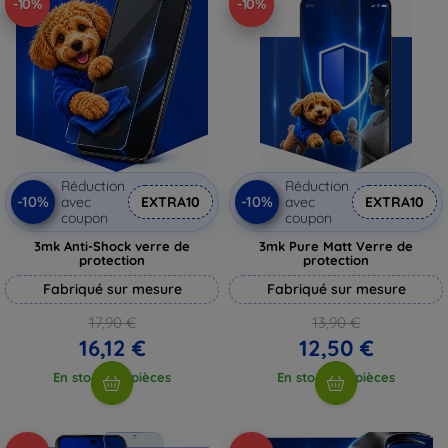
-10%
-10%
Réduction
Réduction
-10%
-10%
avec
EXTRA10
avec
EXTRA10
coupon
coupon
3mk Anti-Shock verre de
3mk Pure Matt Verre de
protection
protection
Fabriqué sur mesure
Fabriqué sur mesure
17,90 €
13,90 €
16,12 €
12,50 €
En stock > 5 pièces
En stock > 5 pièces