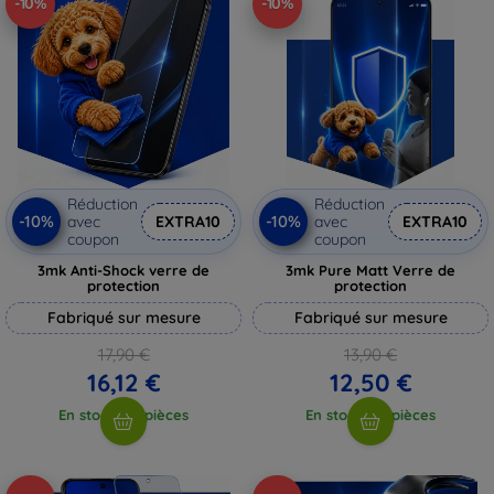
-10%
-10%
Réduction
Réduction
-10%
-10%
avec
EXTRA10
avec
EXTRA10
coupon
coupon
3mk Anti-Shock verre de
3mk Pure Matt Verre de
protection
protection
Fabriqué sur mesure
Fabriqué sur mesure
17,90 €
13,90 €
16,12 €
12,50 €
En stock > 5 pièces
En stock > 5 pièces