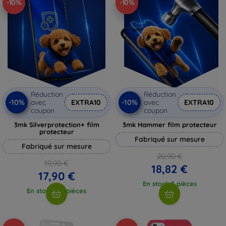
-10%
-10%
Réduction
Réduction
-10%
-10%
avec
EXTRA10
avec
EXTRA10
coupon
coupon
3mk Silverprotection+ film
3mk Hammer film protecteur
protecteur
Fabriqué sur mesure
Fabriqué sur mesure
20,90 €
19,90 €
18,82 €
17,90 €
En stock 3 pièces
En stock > 5 pièces