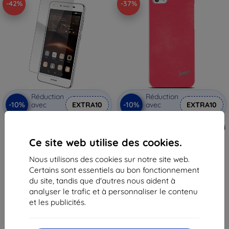
-42%
-37%
Réduction
Réduction
-10%
-10%
avec
EXTRA10
avec
EXTRA10
coupon
coupon
XQISIT Tough Screen Glass pour
Coque Beeyo Spark pour Huawei
Y5 II, transparent (27685)
Y5/560, Raspberry
Ce site web utilise des cookies.
39,90 €
9,90 €
23,30 €
6,22 €
Nous utilisons des cookies sur notre site web.
Certains sont essentiels au bon fonctionnement
Dernier article en stock
En stock 2 pièces
du site, tandis que d'autres nous aident à
analyser le trafic et à personnaliser le contenu
et les publicités.