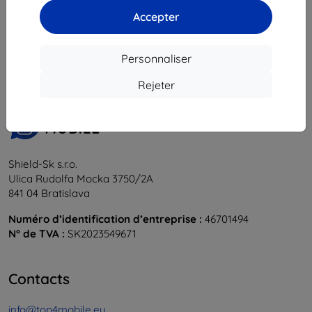
Accepter
1
-
6
du total
6
.
«
1
»
Personnaliser
Rejeter
Shield-Sk s.r.o.
Ulica Rudolfa Mocka 3750/2A
841 04 Bratislava
Numéro d’identification d’entreprise :
46701494
N° de TVA :
SK2023549671
Contacts
info@top4mobile.eu