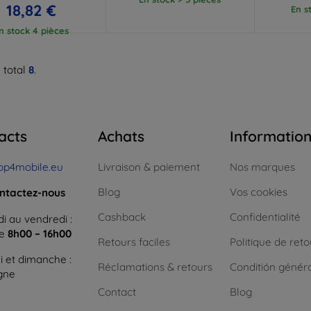
18,82 €
En s
n stock 4 pièces
 total
8
.
acts
Achats
Informatio
op4mobile.eu
Livraison & paiement
Nos marques
Blog
Vos cookies
ntactez-nous
Cashback
Confidentialité
i au vendredi :
ne
8h00 – 16h00
Retours faciles
Politique de reto
 et dimanche :
Réclamations & retours
Conditión génér
igne
Contact
Blog