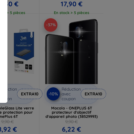
2,50 €
17,90 €
ock > 5 pièces
En stock > 5 pièces
-37%
éduction
Réduction
-10%
vec
EXTRA10
avec
EXTRA10
coupon
coupon
leGlass Lite verre
Mocolo - ONEPLUS 6T
e protection pour
protecteur d'objectif
nePlus 6T
d'appareil photo (38529993)
9,90 €
9,90 €
8,92 €
6,22 €