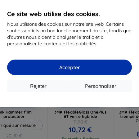
19,72 €
16,12 €
1
Ce site web utilise des cookies.
n stock 3 pièces
En stock > 5 pièces
En st
Nous utilisons des cookies sur notre site web. Certains
-10%
-10%
sont essentiels au bon fonctionnement du site, tandis que
d'autres nous aident à analyser le trafic et à
personnaliser le contenu et les publicités.
Accepter
Rejeter
Personnaliser
Réduction
Réduction
R
%
-10%
-10%
avec
EXTRA10
avec
EXTRA10
a
coupon
coupon
mk Hammer film
3MK FlexibleGlass OnePlus
3MK Flexib
protecteur
6T verre hybride
trempé d
O
11,90 €
riqué sur mesure
10,72 €
20,90 €
En stock > 5 pièces