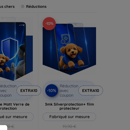
us chers
Réductions
-10%
éduction
Réduction
-10%
vec
EXTRA10
avec
EXTRA10
coupon
coupon
e Matt Verre de
3mk Silverprotection+ film
rotection
protecteur
ué sur mesure
Fabriqué sur mesure
13,90 €
19,90 €