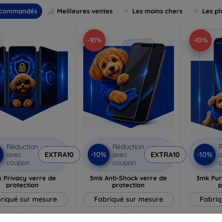
commandés
Meilleures ventes
Les moins chers
Les pl
-10%
-10%
Réduction
Réduction
R
%
-10%
-10%
avec
EXTRA10
avec
EXTRA10
a
coupon
coupon
 Privacy verre de
3mk Anti-Shock verre de
3mk Pur
protection
protection
p
riqué sur mesure
Fabriqué sur mesure
Fabriq
21,90 €
17,90 €