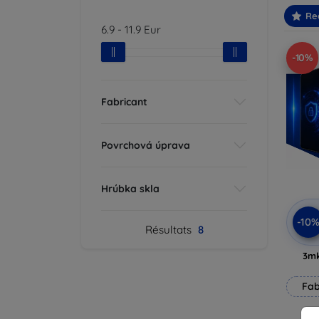
Re
6.9
-
11.9
Eur
-10%
Fabricant
Povrchová úprava
Hrúbka skla
-10
Résultats
8
3mk
Fab