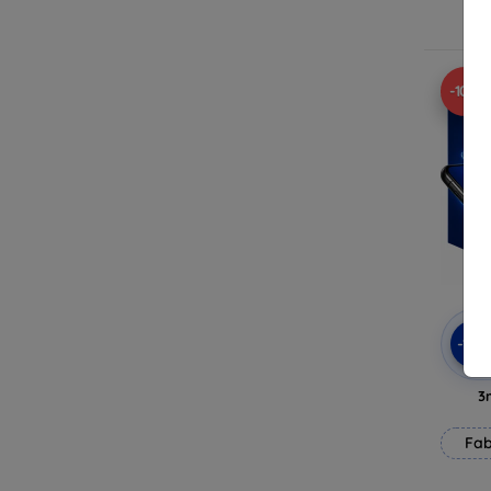
E
-10%
-10
3
Fab