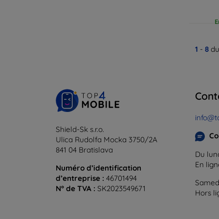
E
1
-
8
du
Cont
info@t
Shield-Sk s.r.o.
Co
Ulica Rudolfa Mocka 3750/2A
841 04 Bratislava
Du lund
En lig
Numéro d’identification
d’entreprise :
46701494
Samedi
N° de TVA :
SK2023549671
Hors l