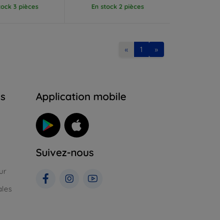
tock 3 pièces
En stock 2 pièces
«
1
»
ns
Application mobile
Suivez-nous
ur
ales