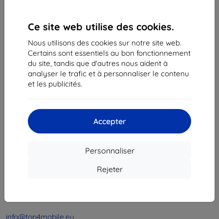
1
-
4
du total
4
.
Ce site web utilise des cookies.
«
1
»
Nous utilisons des cookies sur notre site web.
Certains sont essentiels au bon fonctionnement
du site, tandis que d'autres nous aident à
analyser le trafic et à personnaliser le contenu
et les publicités.
Shield-Sk s.r.o.
Accepter
Ulica Rudolfa Mocka 3750/2A
841 04 Bratislava
Personnaliser
Numéro d’identification d’entreprise :
46701494
N° de TVA :
SK2023549671
Rejeter
Contacts
info@top4mobile.eu