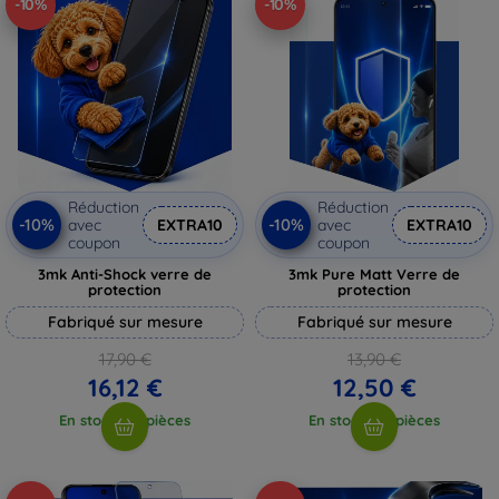
-10%
-10%
Réduction
Réduction
-10%
-10%
avec
EXTRA10
avec
EXTRA10
coupon
coupon
3mk Anti-Shock verre de
3mk Pure Matt Verre de
protection
protection
Fabriqué sur mesure
Fabriqué sur mesure
17,90 €
13,90 €
16,12 €
12,50 €
En stock > 5 pièces
En stock > 5 pièces