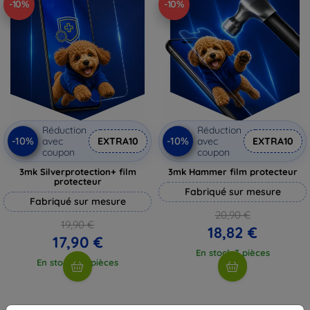
-10%
-10%
Réduction
Réduction
-10%
-10%
avec
EXTRA10
avec
EXTRA10
coupon
coupon
3mk Silverprotection+ film
3mk Hammer film protecteur
protecteur
Fabriqué sur mesure
Fabriqué sur mesure
20,90 €
19,90 €
18,82 €
17,90 €
En stock 3 pièces
En stock > 5 pièces