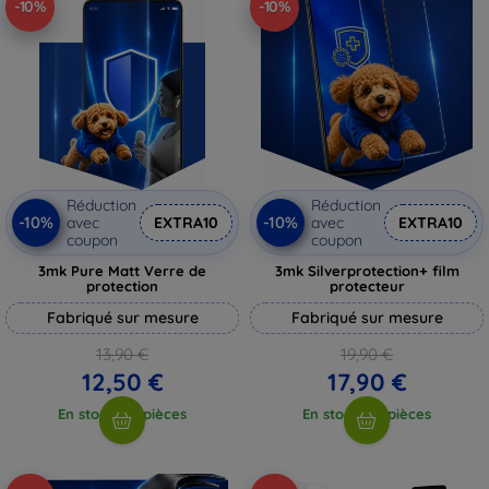
-10%
-10%
Réduction
Réduction
-10%
-10%
avec
EXTRA10
avec
EXTRA10
coupon
coupon
3mk Pure Matt Verre de
3mk Silverprotection+ film
protection
protecteur
Fabriqué sur mesure
Fabriqué sur mesure
13,90 €
19,90 €
12,50 €
17,90 €
En stock > 5 pièces
En stock > 5 pièces