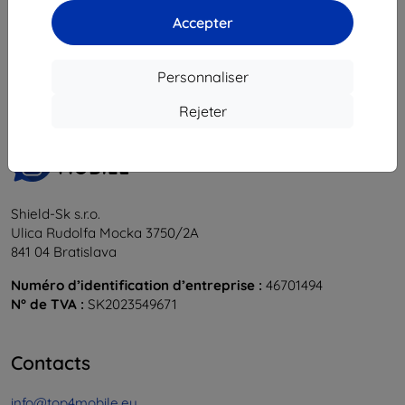
Accepter
1
-
6
du total
6
.
«
1
»
Personnaliser
Rejeter
Shield-Sk s.r.o.
Ulica Rudolfa Mocka 3750/2A
841 04 Bratislava
Numéro d’identification d’entreprise :
46701494
N° de TVA :
SK2023549671
Contacts
info@top4mobile.eu