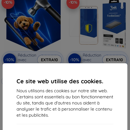
-10%
-10%
Réduction
Réduction
-10%
-10%
avec
EXTRA10
avec
EXTRA10
coupon
coupon
3mk Hammer film protecteur
3MK FlexibleGlass Xiaomi Redmi
6A Global Hybrid Glass
Ce site web utilise des cookies.
Fabriqué sur mesure
11,90 €
10,72 €
Nous utilisons des cookies sur notre site web.
20,90 €
Certains sont essentiels au bon fonctionnement
18,82 €
En stock > 5 pièces
du site, tandis que d'autres nous aident à
En stock 4 pièces
analyser le trafic et à personnaliser le contenu
et les publicités.