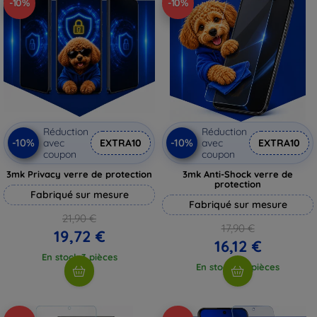
-10%
-10%
Réduction
Réduction
-10%
-10%
avec
EXTRA10
avec
EXTRA10
coupon
coupon
3mk Privacy verre de protection
3mk Anti-Shock verre de
protection
Fabriqué sur mesure
Fabriqué sur mesure
21,90 €
17,90 €
19,72 €
16,12 €
En stock 3 pièces
En stock > 5 pièces