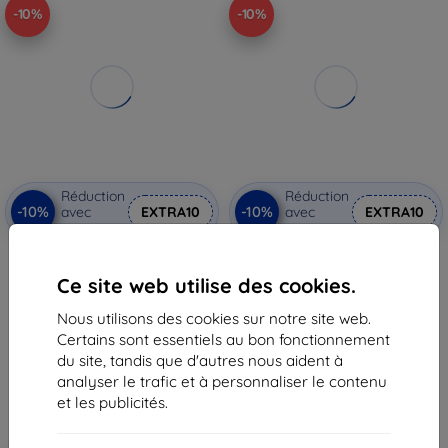
-10%
-10%
Réduction
Réduction
-10%
-10%
avec
EXTRA10
avec
EXTRA10
coupon
coupon
3MK HardGlass Max New
3MK Samsung Galaxy Note 10 -
Samsung Note 10 N970 noir,
protection de lentille 3mk
Ce site web utilise des cookies.
verre FullScreen Sensor-Dot
(5903108201117)
18,90 €
10,90 €
Nous utilisons des cookies sur notre site web.
17,02 €
9,80 €
Certains sont essentiels au bon fonctionnement
En stock 2 pièces
En stock > 5 pièces
du site, tandis que d'autres nous aident à
analyser le trafic et à personnaliser le contenu
et les publicités.