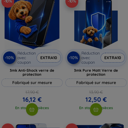
-10%
-10%
Réduction
Réduction
-10%
-10%
avec
EXTRA10
avec
EXTRA10
coupon
coupon
3mk Anti-Shock verre de
3mk Pure Matt Verre de
protection
protection
Fabriqué sur mesure
Fabriqué sur mesure
17,90 €
13,90 €
16,12 €
12,50 €
En stock > 5 pièces
En stock > 5 pièces