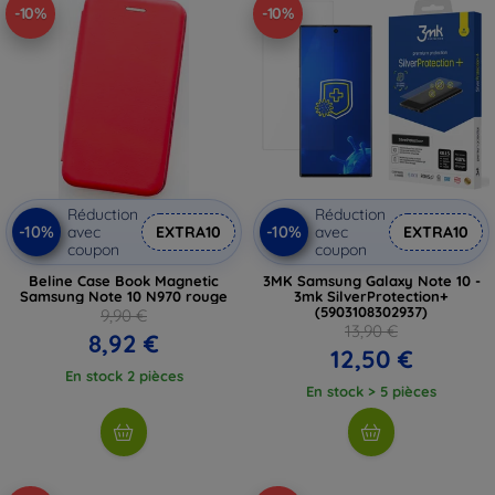
-10%
-10%
Réduction
Réduction
-10%
-10%
avec
EXTRA10
avec
EXTRA10
coupon
coupon
Beline Case Book Magnetic
3MK Samsung Galaxy Note 10 -
Samsung Note 10 N970 rouge
3mk SilverProtection+
(5903108302937)
9,90 €
13,90 €
8,92 €
12,50 €
En stock 2 pièces
En stock > 5 pièces