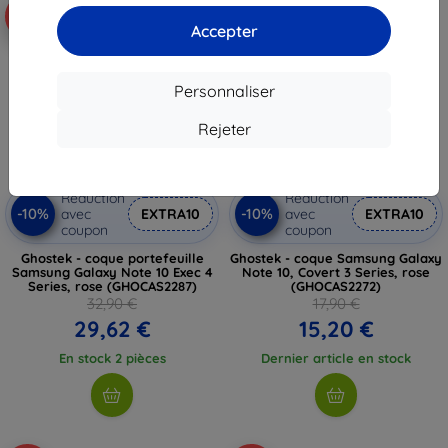
-10%
-15%
Accepter
Personnaliser
Rejeter
Réduction
Réduction
-10%
-10%
avec
EXTRA10
avec
EXTRA10
coupon
coupon
Ghostek - coque portefeuille
Ghostek - coque Samsung Galaxy
Samsung Galaxy Note 10 Exec 4
Note 10, Covert 3 Series, rose
Series, rose (GHOCAS2287)
(GHOCAS2272)
32,90 €
17,90 €
29,62 €
15,20 €
En stock 2 pièces
Dernier article en stock