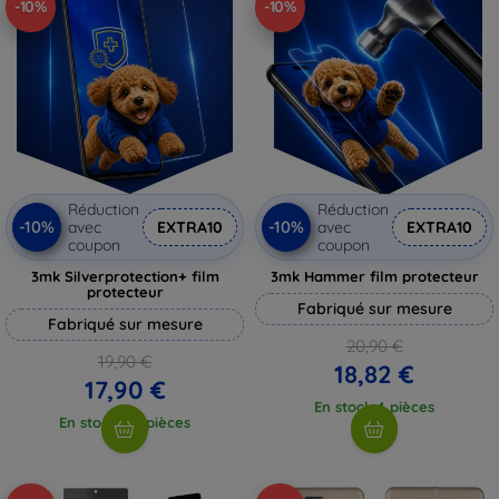
-10%
-10%
Réduction
Réduction
-10%
-10%
avec
EXTRA10
avec
EXTRA10
coupon
coupon
3mk Silverprotection+ film
3mk Hammer film protecteur
protecteur
Fabriqué sur mesure
Fabriqué sur mesure
20,90 €
19,90 €
18,82 €
17,90 €
En stock 4 pièces
En stock > 5 pièces