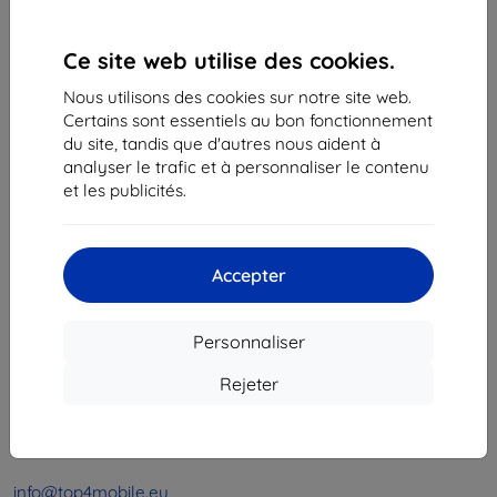
1
-
4
du total
4
.
Ce site web utilise des cookies.
«
1
»
Nous utilisons des cookies sur notre site web.
Certains sont essentiels au bon fonctionnement
du site, tandis que d'autres nous aident à
analyser le trafic et à personnaliser le contenu
et les publicités.
Shield-Sk s.r.o.
Accepter
Ulica Rudolfa Mocka 3750/2A
841 04 Bratislava
Personnaliser
Numéro d’identification d’entreprise :
46701494
N° de TVA :
SK2023549671
Rejeter
Contacts
info@top4mobile.eu