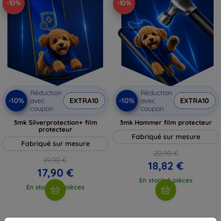
-10%
-10%
Réduction
Réduction
-10%
-10%
avec
EXTRA10
avec
EXTRA10
coupon
coupon
3mk Silverprotection+ film
3mk Hammer film protecteur
protecteur
Fabriqué sur mesure
Fabriqué sur mesure
20,90 €
19,90 €
18,82 €
17,90 €
En stock 4 pièces
En stock > 5 pièces