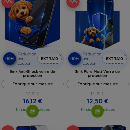
-10%
-10%
Réduction
Réduction
-10%
-10%
avec
EXTRA10
avec
EXTRA10
coupon
coupon
3mk Anti-Shock verre de
3mk Pure Matt Verre de
protection
protection
Fabriqué sur mesure
Fabriqué sur mesure
17,90 €
13,90 €
16,12 €
12,50 €
En stock > 5 pièces
En stock > 5 pièces