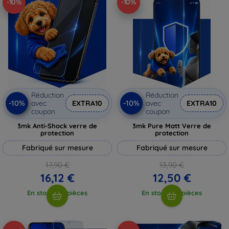
-10%
-10%
Réduction
Réduction
-10%
-10%
avec
EXTRA10
avec
EXTRA10
coupon
coupon
3mk Anti-Shock verre de
3mk Pure Matt Verre de
protection
protection
Fabriqué sur mesure
Fabriqué sur mesure
17,90 €
13,90 €
16,12 €
12,50 €
En stock > 5 pièces
En stock > 5 pièces