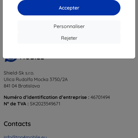
Accepter
1
-
5
du total
5
.
«
1
»
Personnaliser
Rejeter
Shield-Sk s.r.o.
Ulica Rudolfa Mocka 3750/2A
841 04 Bratislava
Numéro d’identification d’entreprise :
46701494
N° de TVA :
SK2023549671
Contacts
info@top4mobile.eu