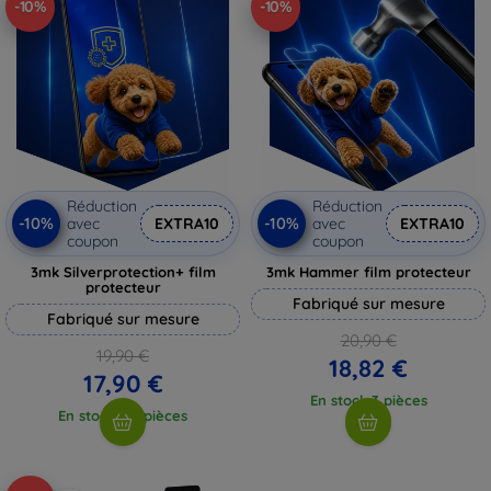
-10%
-10%
Réduction
Réduction
-10%
-10%
avec
EXTRA10
avec
EXTRA10
coupon
coupon
3mk Silverprotection+ film
3mk Hammer film protecteur
protecteur
Fabriqué sur mesure
Fabriqué sur mesure
20,90 €
19,90 €
18,82 €
17,90 €
En stock 3 pièces
En stock > 5 pièces