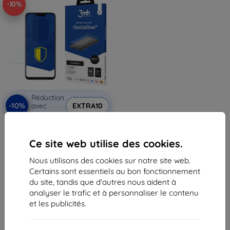
-10%
Réduction
-10%
avec
EXTRA10
coupon
Verre trempé hybride édition
spéciale 3mk FlexibleGlass pour
Ce site web utilise des cookies.
Asus Zenfone Max M2
11,90 €
Nous utilisons des cookies sur notre site web.
10,72 €
Certains sont essentiels au bon fonctionnement
En stock > 5 pièces
du site, tandis que d'autres nous aident à
analyser le trafic et à personnaliser le contenu
et les publicités.