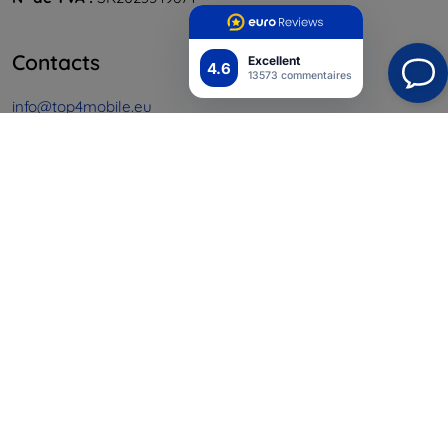
Contacts
Excellent
4.6
13573 commentaires
info@top4mobile.eu
Contactez-nous
Du lundi au vendredi :
En ligne
8h00 – 16h00
Samedi et dimanche :
Hors ligne
Achats
Livraison & paiement
Blog
Cashback