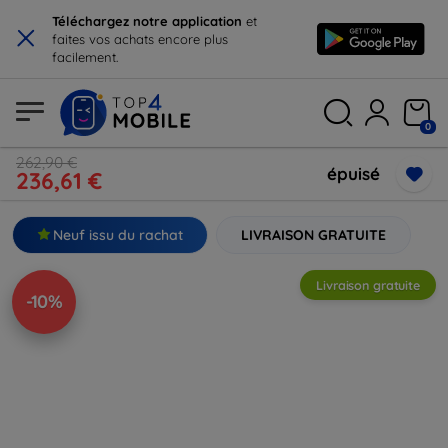
×
Téléchargez notre application
et
faites vos achats encore plus
facilement.
0
262,90 €
épuisé
236,61 €
Neuf issu du rachat
LIVRAISON GRATUITE
Livraison gratuite
-10%