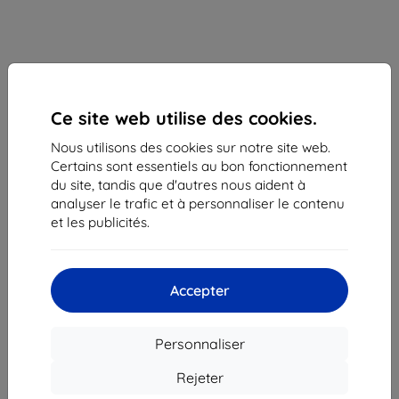
Ce site web utilise des cookies.
Nous utilisons des cookies sur notre site web.
Certains sont essentiels au bon fonctionnement
Téléphone mobile Samsung Galaxy A50, White
du site, tandis que d'autres nous aident à
(SM-A505FZWSORX)
analyser le trafic et à personnaliser le contenu
et les publicités.
Achetez cet appareil et bénéficiez d’une
réduction
de 25%
sur tous ses accessoires !
Accepter
Prix
262,90 €
236,61 €
Personnaliser
Rejeter