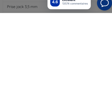
4.6
13574 commentaires
Prise jack 3,5 mm
Non
NFC
Oui
4G/LTE
Oui
MMS (messages
Conception
multimédias)
Type de batterie
Li-ion
Capacité de la batterie
2900
mAh
Bluetooth
Oui
WiFi
Oui
EDGE
Lecteur de cartes
mémoire
Module GPS
Clavier dock