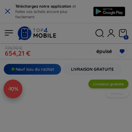
×
Téléchargez notre application
et
faites vos achats encore plus
facilement.
0
726,90 €
épuisé
654,21 €
Neuf issu du rachat
LIVRAISON GRATUITE
Livraison gratuite
-10%
Cadeau