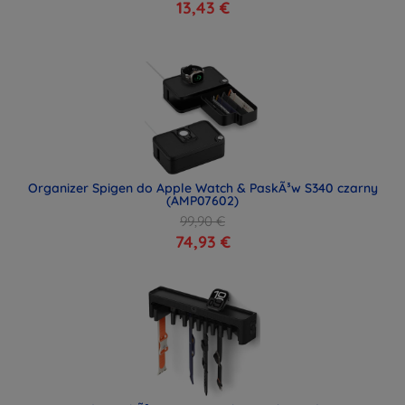
13,43 €
Organizer Spigen do Apple Watch & PaskÃ³w S340 czarny
(AMP07602)
99,90 €
74,93 €