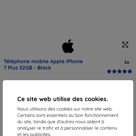
Téléphone mobile Apple iPhone
2x
7 Plus 32GB - Black
Achetez cet appareil et bénéficiez d’une
réduction
de 25%
sur tous ses accessoires !
Ce site web utilise des cookies.
Nous utilisons des cookies sur notre site web.
Prix
Certains sont essentiels au bon fonctionnement
726,90 €
654,21 €
du site, tandis que d'autres nous aident à
analyser le trafic et à personnaliser le contenu
et les publicités.