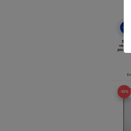
-10
3mk 
verre 
pour S
En
-10%