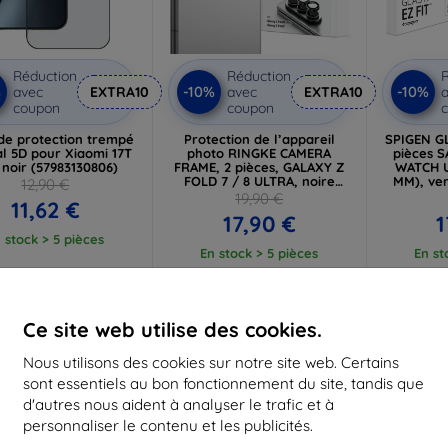
Réduction
Réduction
R
%
-10%
-10%
avec
EXTRA10
avec
EXTRA10
a
coupon
coupon
de protection trempé
Protection de l’appareil
SPIGEN GL
al 5D pour Xiaomi 17T
photo RINGKE CAMERA
pièces 
 noir (57983130806)
FRAME, 2 pièces, GALAXY Z
WATCH U
FOLD 7 / 8 ULTRA, noire
MM), ver
12,90 €
(8800380460638)
t
19,90 €
11,62 €
17,90 €
1
 stock > 5 pièces
En stock > 5 pièces
En st
-10%
-10%
Ce site web utilise des cookies.
Nous utilisons des cookies sur notre site web. Certains
sont essentiels au bon fonctionnement du site, tandis que
d'autres nous aident à analyser le trafic et à
personnaliser le contenu et les publicités.