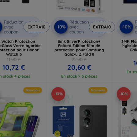
Réduction
Réduction
R
%
-10%
-10%
avec
EXTRA10
avec
EXTRA10
a
coupon
coupon
 Watch Protection
3mk SilverProtection+
3MK Fle
leGlass Verre hybride
Folded Edition film de
hybrid
otection pour Honor
protection pour Samsung
Gal
Watch 6
Galaxy Z Fold 8
11,90 €
22,90 €
1
10,72 €
20,60 €
En st
n stock 4 pièces
En stock > 5 pièces
Nouveau
Nouveau
-10%
-10%