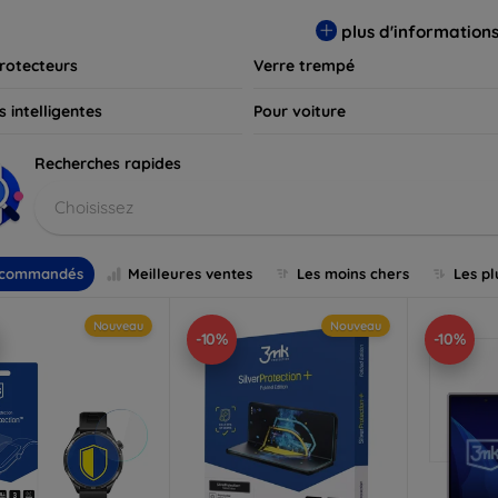
s et assurez-vous que votre écran reste comme neuf, longtemps
plus d'information
rotecteurs
Verre trempé
 intelligentes
Pour voiture
Recherches rapides
Choisissez
commandés
Meilleures ventes
Les moins chers
Les pl
Nouveau
Nouveau
-10%
-10%