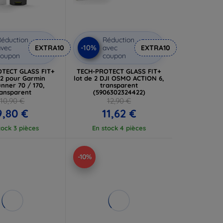
éduction
Réduction
-10%
vec
EXTRA10
avec
EXTRA10
coupon
coupon
TECT GLASS FIT+
TECH-PROTECT GLASS FIT+
 2 pour Garmin
lot de 2 DJI OSMO ACTION 6,
nner 70 / 170,
transparent
ransparent
(5906302324422)
10,90 €
12,90 €
9,80 €
11,62 €
tock 3 pièces
En stock 4 pièces
-10%