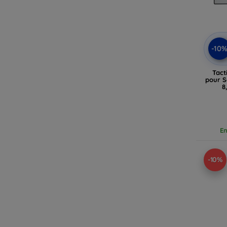
-10
Tact
pour S
8
En
-10%