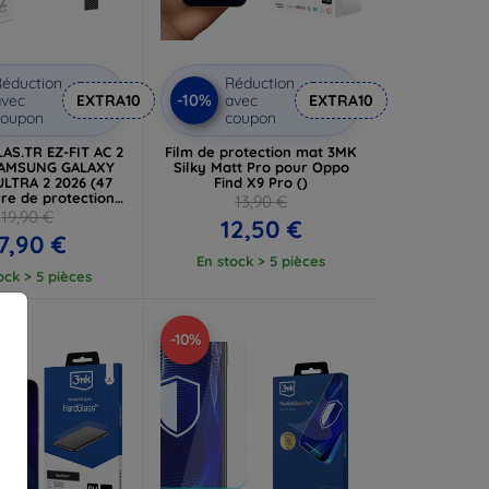
éduction
Réduction
-10%
vec
EXTRA10
avec
EXTRA10
coupon
coupon
AS.TR EZ-FIT AC 2
Film de protection mat 3MK
SAMSUNG GALAXY
Silky Matt Pro pour Oppo
LTRA 2 2026 (47
Find X9 Pro ()
re de protection
13,90 €
ransparent
19,90 €
12,50 €
7,90 €
En stock > 5 pièces
ock > 5 pièces
-10%