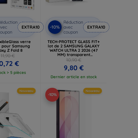
éduction
Réduction
-10%
vec
EXTRA10
avec
EXTRA10
coupon
coupon
xibleGlass verre
TECH-PROTECT GLASS FIT+
e pour Samsung
lot de 2 SAMSUNG GALAXY
axy Z Fold 8
WATCH ULTRA 2 2026 (47
MM) transparent
11,90 €
(5906302324668)
10,90 €
0,72 €
9,80 €
ock > 5 pièces
Dernier article en stock
Nouveau
Nouveau
-10%