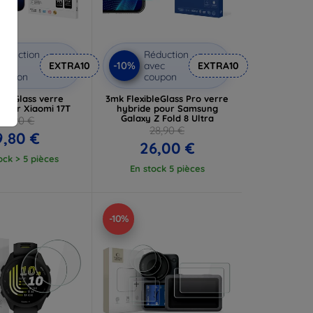
éduction
Réduction
-10%
vec
EXTRA10
avec
EXTRA10
coupon
coupon
ardGlass verre
3mk FlexibleGlass Pro verre
pour Xiaomi 17T
hybride pour Samsung
Galaxy Z Fold 8 Ultra
10,90 €
28,90 €
9,80 €
26,00 €
ock > 5 pièces
En stock 5 pièces
-10%