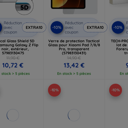
Réduction
Réduction
R
%
-10%
-10%
avec
EXTRA10
avec
EXTRA10
a
coupon
coupon
ical Glass Shield 5D
Verre de protection Tactical
TECH-PRO
amsung Galaxy Z Flip
Glass pour Xiaomi Pad 7/8/8
lot de
, noir, extérieur,
Pro, transparent
Foreru
57983130475
(57983130431)
t
11,90 €
14,90 €
10,72 €
13,42 €
 stock > 5 pièces
En stock > 5 pièces
En s
-10%
-10%