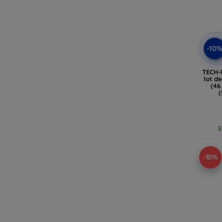
-10
TECH-
lot d
(46
(
E
-10%