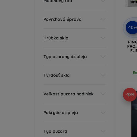
Modelový rad
Povrchová úprava
-10
Hrúbka skla
RIN
PRO,
FLI
Typ ochrany displeja
En
Tvrdosť skla
Veľkosť puzdra hodiniek
-10%
Pokrytie displeja
Typ puzdra