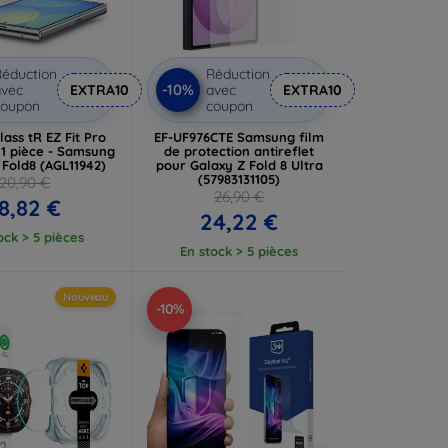
éduction
Réduction
-10%
vec
EXTRA10
avec
EXTRA10
coupon
coupon
ass tR EZ Fit Pro
EF-UF976CTE Samsung film
 1 pièce - Samsung
de protection antireflet
 Fold8 (AGL11942)
pour Galaxy Z Fold 8 Ultra
(57983131105)
20,90 €
26,90 €
8,82 €
24,22 €
ock > 5 pièces
En stock > 5 pièces
Nouveau
-10%