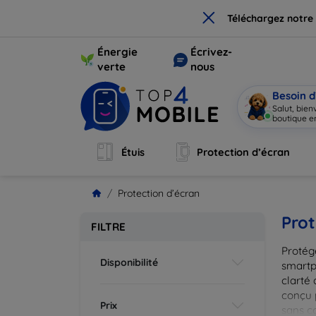
×
Téléchargez notre
Énergie
Écrivez-
verte
nous
Besoin d
Salut, bie
Étuis
Protection d’écran
Protection d’écran
Prot
FILTRE
Protég
Disponibilité
smartp
clarté 
conçu 
Prix
sans c