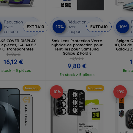
Réduction
Réduction
R
%
-10%
-10%
avec
EXTRA10
avec
EXTRA10
a
coupon
coupon
GKE COVER DISPLAY
3mk Lens Protection Verre
Spigen Gl
 2 pièces, GALAXY Z
hybride de protection pour
HD, lot de
P 8, transparentes
lentilles pour Samsung
Galaxy Z
Galaxy Z Fold 8
17,90 €
10,90 €
16,12 €
1
9,80 €
 stock > 5 pièces
En st
En stock > 5 pièces
Nouveau
Nouveau
-10%
-10%