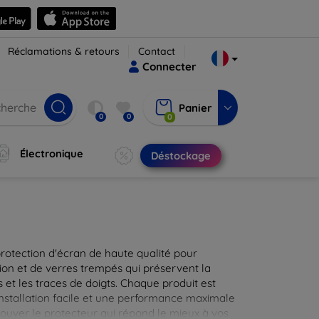
Réclamations & retours
Contact
Connecter
Panier
0
0
0
Électronique
Déstockage
protection d'écran de haute qualité pour
ion et de verres trempés qui préservent la
 et les traces de doigts. Chaque produit est
installation facile et une performance maximale
rouver le protecteur qui répond le mieux à vos