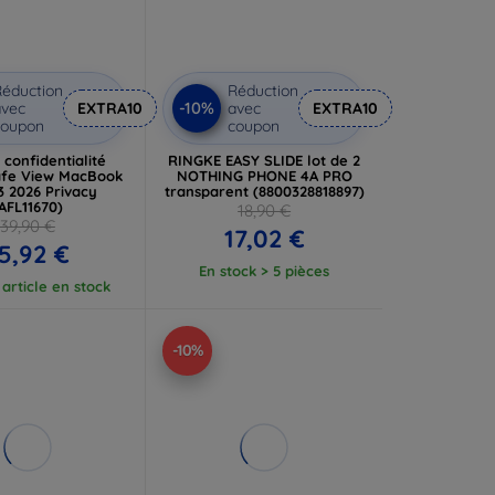
éduction
Réduction
-10%
vec
EXTRA10
avec
EXTRA10
coupon
coupon
 confidentialité
RINGKE EASY SLIDE lot de 2
afe View MacBook
NOTHING PHONE 4A PRO
3 2026 Privacy
transparent (8800328818897)
AFL11670)
18,90 €
39,90 €
17,02 €
5,92 €
En stock > 5 pièces
article en stock
-10%