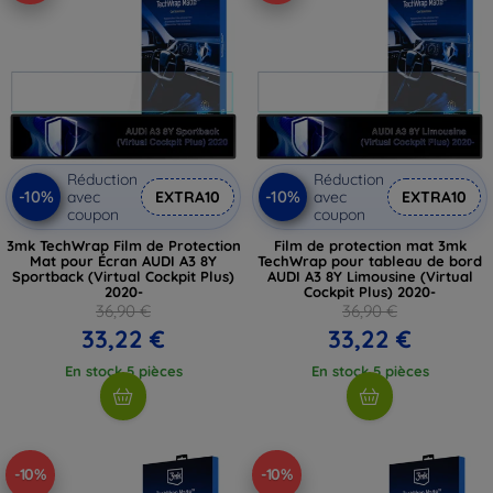
Réduction
Réduction
-10%
-10%
avec
EXTRA10
avec
EXTRA10
coupon
coupon
3mk TechWrap Film de Protection
Film de protection mat 3mk
Mat pour Écran AUDI A3 8Y
TechWrap pour tableau de bord
Sportback (Virtual Cockpit Plus)
AUDI A3 8Y Limousine (Virtual
2020-
Cockpit Plus) 2020-
36,90 €
36,90 €
33,22 €
33,22 €
En stock 5 pièces
En stock 5 pièces
-10%
-10%