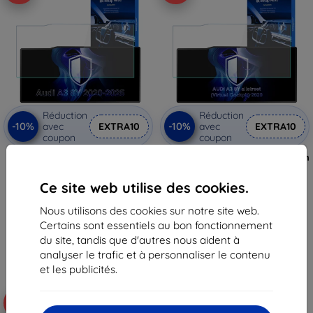
Réduction
Réduction
-10%
-10%
avec
EXTRA10
avec
EXTRA10
coupon
coupon
Film protecteur mat 3mk
3mk TechWrap Film de Protection
TechWrap pour écran central
Mat pour Écran Central AUDI A3
AUDI A3 8Y allstreet (Virtual
8Y allstreet (Virtual Cockpit)
Ce site web utilise des cookies.
Cockpit Plus) 2020-
2020-
36,90 €
36,90 €
Nous utilisons des cookies sur notre site web.
33,22 €
33,22 €
Certains sont essentiels au bon fonctionnement
En stock > 5 pièces
En stock 2 pièces
du site, tandis que d'autres nous aident à
analyser le trafic et à personnaliser le contenu
et les publicités.
-10%
-10%