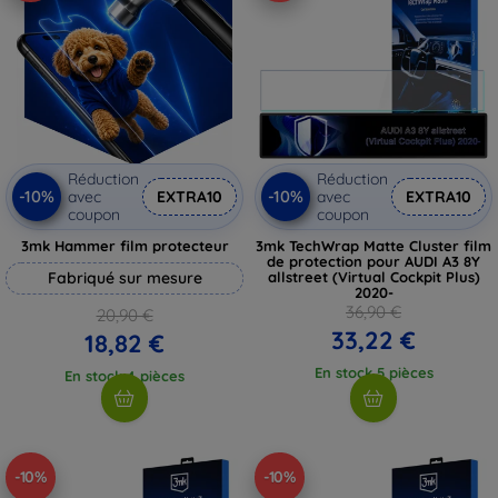
Réduction
Réduction
-10%
-10%
avec
EXTRA10
avec
EXTRA10
coupon
coupon
3mk Hammer film protecteur
3mk TechWrap Matte Cluster film
de protection pour AUDI A3 8Y
Fabriqué sur mesure
allstreet (Virtual Cockpit Plus)
2020-
36,90 €
20,90 €
33,22 €
18,82 €
En stock 5 pièces
En stock 4 pièces
-10%
-10%