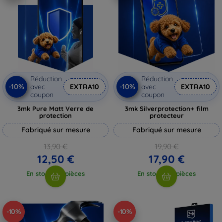
Réduction
Réduction
-10%
-10%
avec
EXTRA10
avec
EXTRA10
coupon
coupon
3mk Pure Matt Verre de
3mk Silverprotection+ film
protection
protecteur
Fabriqué sur mesure
Fabriqué sur mesure
13,90 €
19,90 €
12,50 €
17,90 €
En stock > 5 pièces
En stock > 5 pièces
-10%
-10%