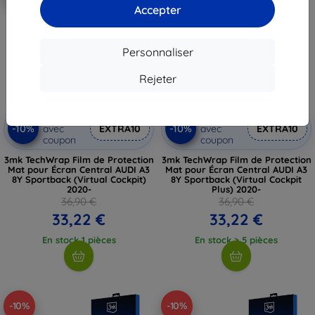
Accepter
Personnaliser
Rejeter
Réduction
Réduction
-10%
-10%
avec
EXTRA10
avec
EXTRA10
coupon
coupon
3mk TechWrap Film de Protection
3mk TechWrap Film de Protection
Mat pour Écran Central AUDI A3
Mat pour Écran Central AUDI A3
8Y Sportback (Virtual Cockpit)
8Y Sportback (Virtual Cockpit
2020-
Plus) 2020-
36,90 €
36,90 €
33,22 €
33,22 €
En stock 1 pièces
En stock > 5 pièces
-10%
-10%