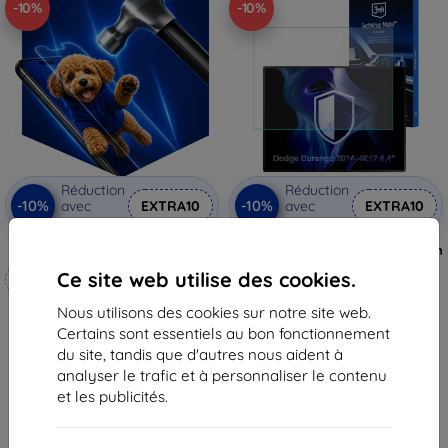
-10%
-10%
Réduction
Réduction
-10%
-10%
avec
EXTRA10
avec
EXTRA10
coupon
coupon
3mk Hammer film protecteur
3mk TechWrap Film de protection
mat pour écran central Dodge
Ce site web utilise des cookies.
Fabriqué sur mesure
Durango 2014–2017 8,4"
33,90 €
Nous utilisons des cookies sur notre site web.
20,90 €
30,52 €
Certains sont essentiels au bon fonctionnement
18,82 €
En stock 3 pièces
du site, tandis que d'autres nous aident à
En stock 4 pièces
analyser le trafic et à personnaliser le contenu
et les publicités.