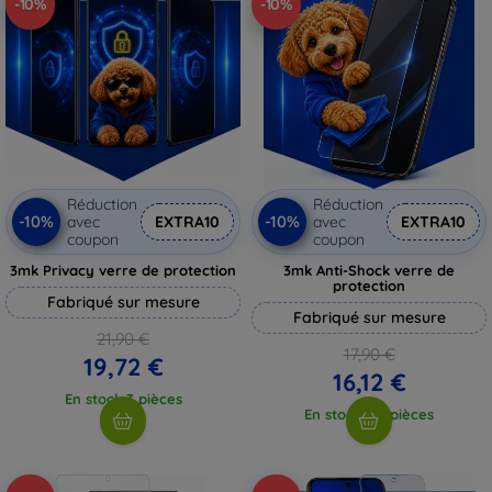
-10%
-10%
Réduction
Réduction
-10%
-10%
avec
EXTRA10
avec
EXTRA10
coupon
coupon
3mk Privacy verre de protection
3mk Anti-Shock verre de
protection
Fabriqué sur mesure
Fabriqué sur mesure
21,90 €
17,90 €
19,72 €
16,12 €
En stock 3 pièces
En stock > 5 pièces