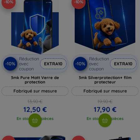
-10%
-10%
Réduction
Réduction
-10%
-10%
avec
EXTRA10
avec
EXTRA10
coupon
coupon
3mk Pure Matt Verre de
3mk Silverprotection+ film
protection
protecteur
Fabriqué sur mesure
Fabriqué sur mesure
13,90 €
19,90 €
12,50 €
17,90 €
En stock > 5 pièces
En stock > 5 pièces