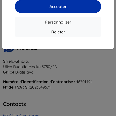
Accepter
1
-
6
du total
6
.
«
1
»
Personnaliser
Rejeter
Shield-Sk s.r.o.
Ulica Rudolfa Mocka 3750/2A
841 04 Bratislava
Numéro d’identification d’entreprise :
46701494
N° de TVA :
SK2023549671
Contacts
info@top4mobile.eu