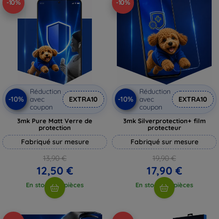
-10%
-10%
Réduction
Réduction
-10%
-10%
avec
EXTRA10
avec
EXTRA10
coupon
coupon
3mk Pure Matt Verre de
3mk Silverprotection+ film
protection
protecteur
Fabriqué sur mesure
Fabriqué sur mesure
13,90 €
19,90 €
12,50 €
17,90 €
En stock > 5 pièces
En stock > 5 pièces