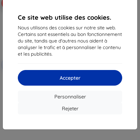
-10%
Ce site web utilise des cookies.
Nous utilisons des cookies sur notre site web.
Certains sont essentiels au bon fonctionnement
du site, tandis que d'autres nous aident à
analyser le trafic et à personnaliser le contenu
et les publicités.
Réduction
-10%
avec
EXTRA10
coupon
Accepter
Film de protection mat 3mk
TechWrap pour écran central
Dacia Duster Journey 2025-
36,90 €
Personnaliser
33,22 €
Rejeter
En stock > 5 pièces