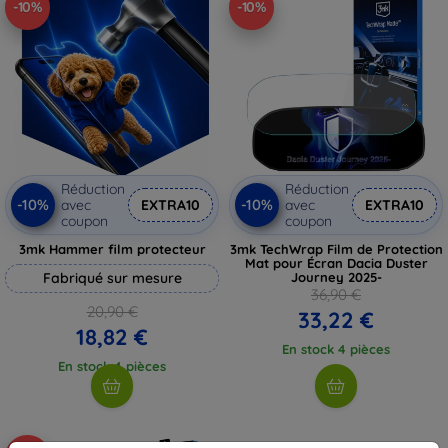
-10%
-10%
Réduction
Réduction
-10%
-10%
avec
EXTRA10
avec
EXTRA10
coupon
coupon
3mk Hammer film protecteur
3mk TechWrap Film de Protection
Mat pour Écran Dacia Duster
Fabriqué sur mesure
Journey 2025-
36,90 €
20,90 €
33,22 €
18,82 €
En stock 4 pièces
En stock 4 pièces