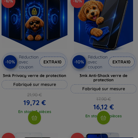
-10%
-10%
Réduction
Réduction
-10%
-10%
avec
EXTRA10
avec
EXTRA10
coupon
coupon
3mk Privacy verre de protection
3mk Anti-Shock verre de
protection
Fabriqué sur mesure
Fabriqué sur mesure
21,90 €
17,90 €
19,72 €
16,12 €
En stock 3 pièces
En stock > 5 pièces