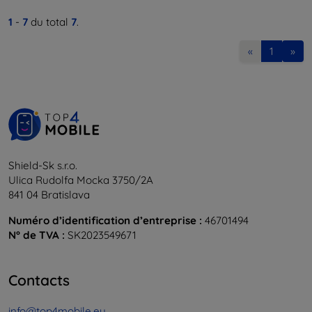
1
-
7
du total
7
.
«
1
»
Shield-Sk s.r.o.
Ulica Rudolfa Mocka 3750/2A
841 04 Bratislava
Numéro d’identification d’entreprise :
46701494
N° de TVA :
SK2023549671
Contacts
info@top4mobile.eu