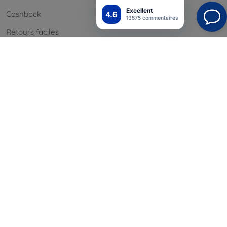
Excellent
Cashback
4.6
13575 commentaires
Retours faciles
Réclamations & retours
Contact
Informations
Nos marques
Vos cookies
Confidentialité
Politique de retour
Conditión générales
Blog
Contact