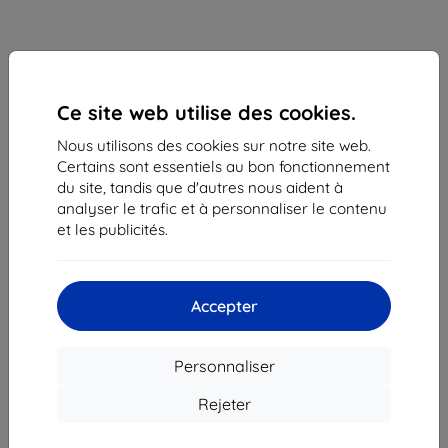
Ce site web utilise des cookies.
Nous utilisons des cookies sur notre site web.
Certains sont essentiels au bon fonctionnement
du site, tandis que d'autres nous aident à
analyser le trafic et à personnaliser le contenu
Coque Case Samsung EF-RG996CB S21+ G996
et les publicités.
black Protective Standing Cover (EF-
RG996CBEGWW)
Adapté pour:
Samsung Galaxy S21+
Accepter
Description et caractéristiques
35,90 €
Personnaliser
32,32 €
Rejeter
Prix HT
26,93 €