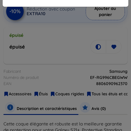
Ajouter au
Réduction avec coupon
-10%
EXTRA10
panier
épuisé
épuisé
Fabricant
Samsung
Numéro de produit
EF-RG996CBEGWW
EAN
8806090962370
Accessoires
Étuis
Coques rigides
Tous les étuis et co
Description et caractéristiques
Avis (0)
Cette coque élégante et robuste est la meilleure garantie
de protection pour votre Galaxy S21+. Protective Standing