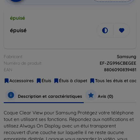
épuisé
épuisé
Fabricant
Samsung
Numéro de produit
EF-ZG996CBEGEE
EAN
8806090839481
Accessoires
Étuis
Étuis à clapet
Tous les étuis et coq
Description et caractéristiques
Avis (0)
Coque Clear View pour Samsung Protégez votre téléphone
tout en utilisant ses fonctions. Répondez aux notifications et
utilisez Always On Display avec un étui transparent
recouvert d'une couche sur laquelle il ne reste aucune
empreinte digitale. Lorsque vous regardez la vidéo, vous