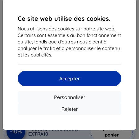
Ce site web utilise des cookies.
Nous utilisons des cookies sur notre site web.
Certains sont essentiels au bon fonctionnement
du site, tandis que d'autres nous aident à
analyser le trafic et à personnaliser le contenu
Coque Case Samsung EF-ZG996CB S21 + G996
et les publicités.
black Clear View Cover (EF-ZG996CBEGEE)
Adapté pour:
Samsung Galaxy S21+
Accepter
Description et caractéristiques
56,90 €
Personnaliser
51,22 €
Rejeter
Prix HT
42,68 €
Ajouter au
Réduction avec coupon
-10%
EXTRA10
panier