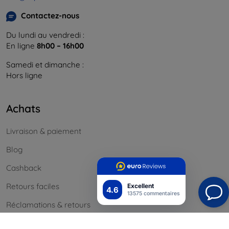
Contactez-nous
Du lundi au vendredi :
En ligne
8h00 – 16h00
Samedi et dimanche :
Hors ligne
Achats
Livraison & paiement
Blog
Cashback
Retours faciles
Excellent
4.6
13575 commentaires
Réclamations & retours
Contact