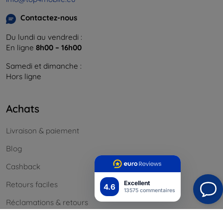
Contactez-nous
Du lundi au vendredi :
En ligne
8h00 – 16h00
Samedi et dimanche :
Hors ligne
Achats
Livraison & paiement
Blog
Cashback
Excellent
Retours faciles
4.6
13575 commentaires
Réclamations & retours
Contact