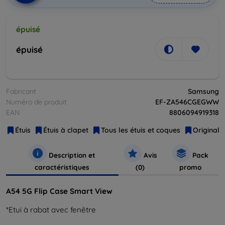
épuisé
épuisé
Fabricant
Samsung
Numéro de produit
EF-ZA546CGEGWW
EAN
8806094919318
Étuis
Étuis à clapet
Tous les étuis et coques
Original
Description et
Avis
Pack
caractéristiques
(0)
promo
A54 5G Flip Case Smart View
*Etui à rabat avec fenêtre