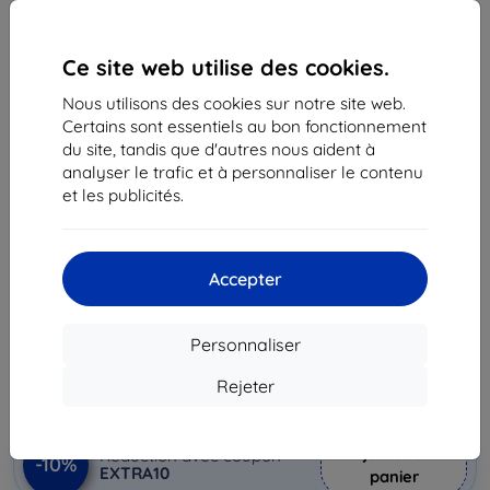
Ce site web utilise des cookies.
Nous utilisons des cookies sur notre site web.
Certains sont essentiels au bon fonctionnement
du site, tandis que d'autres nous aident à
analyser le trafic et à personnaliser le contenu
Coque Samsung Flip case Smart View for Samsung
et les publicités.
Galaxy A54 Lime (EF-ZA546CGEGWW)
Adapté pour:
Samsung Galaxy A54
Accepter
Description et caractéristiques
59,90 €
Personnaliser
53,92 €
Rejeter
Prix HT
44,93 €
Ajouter au
Réduction avec coupon
-10%
EXTRA10
panier