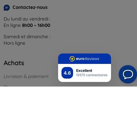
Contactez-nous
Du lundi au vendredi :
En ligne
8h00 – 16h00
Samedi et dimanche :
Hors ligne
Achats
Excellent
4.6
13575 commentaires
Livraison & paiement
Blog
Cashback
Retours faciles
Réclamations & retours
Contact