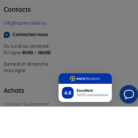
Contacts
info@top4mobile.eu
Contactez-nous
Du lundi au vendredi :
En ligne
8h00 – 16h00
Samedi et dimanche :
Hors ligne
Achats
Excellent
4.6
13575 commentaires
Livraison & paiement
Blog
Cashback
Retours faciles