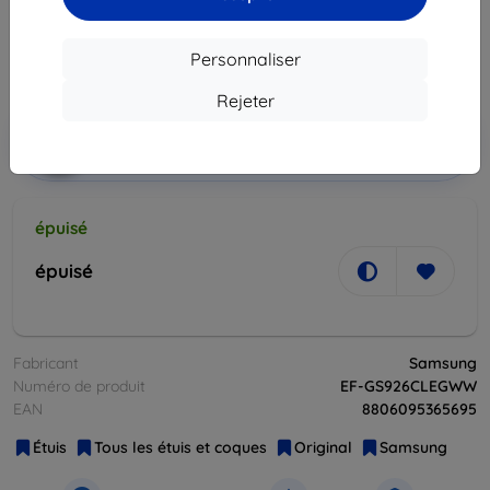
19,90 €
17,90 €
Personnaliser
Prix HT
14,92 €
Rejeter
Ajouter au
Réduction avec coupon
-10%
EXTRA10
panier
épuisé
épuisé
Fabricant
Samsung
Numéro de produit
EF-GS926CLEGWW
EAN
8806095365695
Étuis
Tous les étuis et coques
Original
Samsung