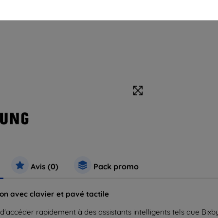
Avis (0)
Pack promo
n avec clavier et pavé tactile
ccéder rapidement à des assistants intelligents tels que Bixby 