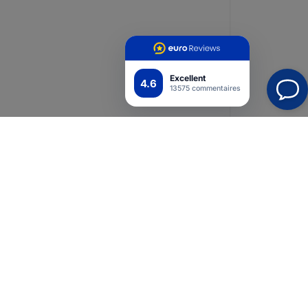
Excellent
4.6
13575 commentaires
ns
Application mobile
Suivez-nous
ur