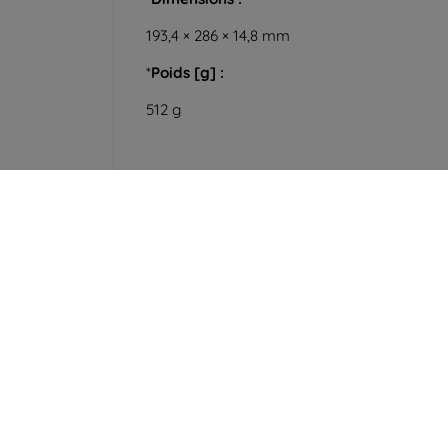
193,4 × 286 × 14,8 mm
*
Poids [g] :
512 g
Cont
info@t
Shield-Sk s.r.o.
Co
Ulica Rudolfa Mocka 3750/2A
841 04 Bratislava
Du lund
En lig
Numéro d’identification