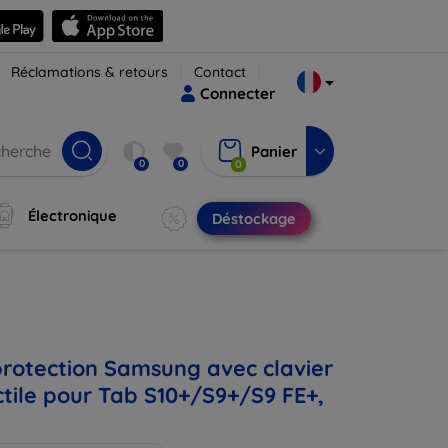
Réclamations & retours
Contact
Connecter
Panier
0
0
0
Électronique
Déstockage
rotection Samsung avec clavier
ctile pour Tab S10+/S9+/S9 FE+,