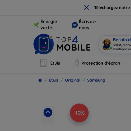
×
Téléchargez notre
Énergie
Écrivez-
verte
nous
Besoin d
Salut, bie
boutique en
Étuis
Protection d’écran
Étuis
Original
Samsung
-10%