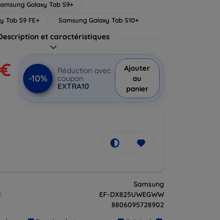
amsung Galaxy Tab S9+
y Tab S9 FE+
Samsung Galaxy Tab S10+
Description et caractéristiques
 €
Ajouter
Réduction avec
-10%
coupon
au
EXTRA10
panier
Samsung
t
EF-DX825UWEGWW
8806095728902