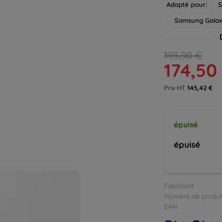
Adapté pour:
S
Samsung Galax
193,90 €
174,50
Prix HT
145,42 €
épuisé
épuisé
Fabricant
Numéro de produi
EAN