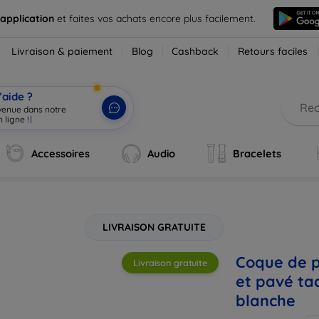
 application
et faites vos achats encore plus facilement.
Livraison & paiement
Blog
Cashback
Retours faciles
’aide ?
nvenue dans notre
 ligne !
|
Accessoires
Audio
Bracelets
LIVRAISON GRATUITE
Coque de p
Livraison gratuite
et pavé ta
blanche