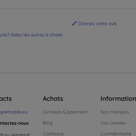
.
Donnez votre avis
ts? Aidez les autres à choisir
acts
Achats
Informatio
op4mobile.eu
Livraison & paiement
Nos marques
Blog
Vos cookies
ntactez-nous
Cashback
Confidentialité
i au vendredi :