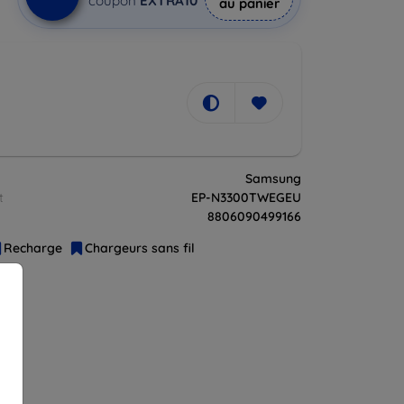
coupon
EXTRA10
au panier
Samsung
t
EP-N3300TWEGEU
8806090499166
Recharge
Chargeurs sans fil