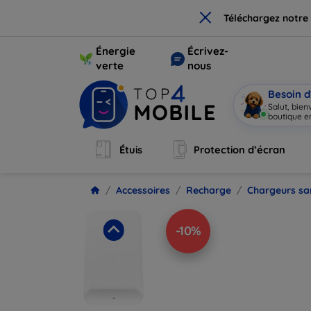
×
Téléchargez notre
Énergie
Écrivez-
verte
nous
Besoin d
Salut, bie
boutique en
Étuis
Protection d’écran
Accessoires
Recharge
Chargeurs san
-10%