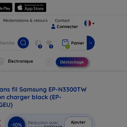
Réclamations & retours
Contact
Connecter
Panier
0
0
0
Électronique
Déstockage
sans fil Samsung EP-N3300TW
on charger black (EP-
GEU)
€
Ajouter
Réduction avec
-10%