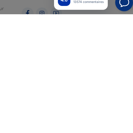
13574 commentaires
ur
ales
pour
Top4Mobile.fr
Nos boutiques