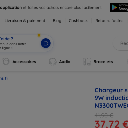
 application
et faites vos achats encore plus facilement.
Livraison & paiement
Blog
Cashback
Retours faciles
’aide ?
nvenue dans notre
 ligne !
|
Accessoires
Audio
Bracelets
s fil
Chargeur 
9W inducti
N3300TWE
41,90 €
37,72 