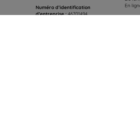
En lig
Numéro d’identification
d’entreprise :
46701494
Samedi
N° de TVA :
SK2023549671
Hors l
©
2026
top4mobile.fr. Tous droits réservés.