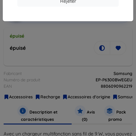
Rejeter
Ajouter au
Réduction avec coupon
-10%
EXTRA10
panier
épuisé
épuisé
Fabricant
Samsung
Numéro de produit
EP-P6300BWEGEU
EAN
8806090962219
Accessoires
Recharge
Accessoires d'origine
Samsun
Description et
Avis
Pack
caractéristiques
(0)
promo
Avec un chargeur multifonction sans fil de 9 W, vous pouvez