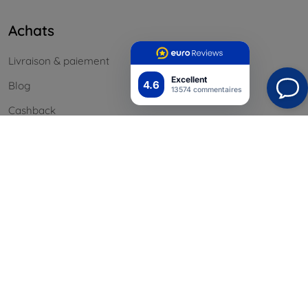
Achats
Livraison & paiement
Excellent
4.6
Blog
13574 commentaires
Cashback
Retours faciles
Réclamations & retours
Contact
Informations
Nos marques
Vos cookies
Confidentialité