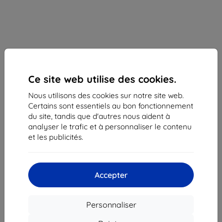
Ce site web utilise des cookies.
Nous utilisons des cookies sur notre site web.
Certains sont essentiels au bon fonctionnement
du site, tandis que d'autres nous aident à
Chargeur sans fil Wireless induction charger
analyser le trafic et à personnaliser le contenu
Samsung EP-P4300BW white Duo (EP-
et les publicités.
P4300BWEGEU)
Description et caractéristiques
Accepter
41,90 €
37,72 €
Personnaliser
Prix HT
31,43 €