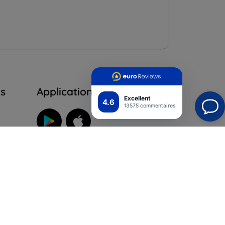
ns
Application mobile
Excellent
4.6
13575 commentaires
Suivez-nous
ur
ales