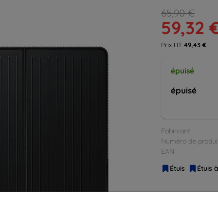
65,90 €
59,32 
Prix HT
49,43 €
épuisé
épuisé
Fabricant
Numéro de produi
EAN
Étuis
Étuis 