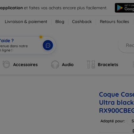
 application
et faites vos achats encore plus facilement.
Livraison & paiement
Blog
Cashback
Retours faciles
’aide ?
nvenue dans notre
 ligne !
|
Accessoires
Audio
Bracelets
Coque Cas
Ultra black
RX900CBE
Adapté pour:
S