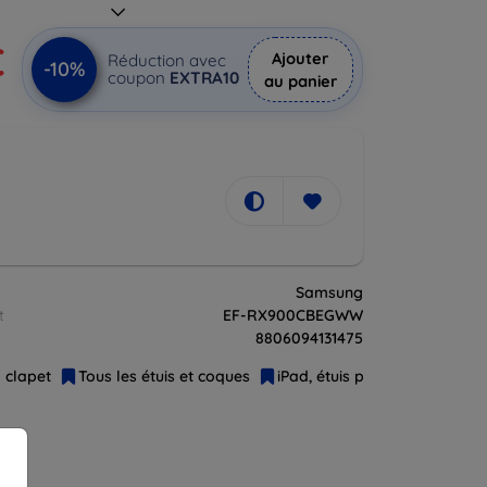
€
Ajouter
Réduction avec
-10%
coupon
EXTRA10
au panier
Samsung
t
EF-RX900CBEGWW
8806094131475
à clapet
Tous les étuis et coques
iPad, étuis pour tablettes