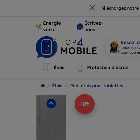
×
Téléchargez notre
Énergie
Écrivez-
verte
nous
Besoin d
Salut, bie
boutique en
Étuis
Protection d’écran
Étuis
iPad, étuis pour tablettes
-10%