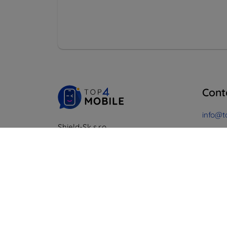
Cont
info@t
Shield-Sk s.r.o.
Co
Ulica Rudolfa Mocka 3750/2A
841 04 Bratislava
Du lund
En lig
Numéro d’identification
d’entreprise :
46701494
Samedi
N° de TVA :
SK2023549671
Hors l