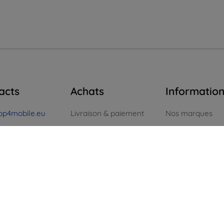
acts
Achats
Informatio
op4mobile.eu
Livraison & paiement
Nos marques
Blog
Vos cookies
ntactez-nous
Cashback
Confidentialité
i au vendredi :
ne
8h00 – 16h00
Retours faciles
Politique de reto
 et dimanche :
Réclamations & retours
Conditión génér
igne
Contact
Blog
Contact