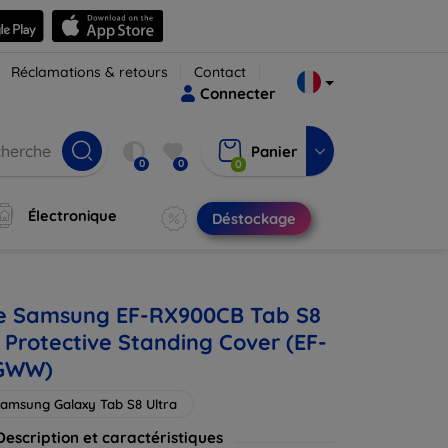
Réclamations & retours
Contact
Connecter
Panier
0
0
0
Électronique
Déstockage
e Samsung EF-RX900CB Tab S8
 Protective Standing Cover (EF-
GWW)
amsung Galaxy Tab S8 Ultra
Description et caractéristiques