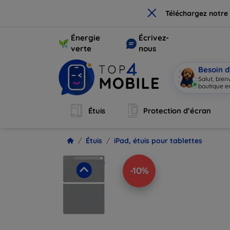
×
Téléchargez notre
Énergie
Écrivez-
verte
nous
Besoin d
Salut, bie
boutique en
Étuis
Protection d’écran
Étuis
iPad, étuis pour tablettes
-10%