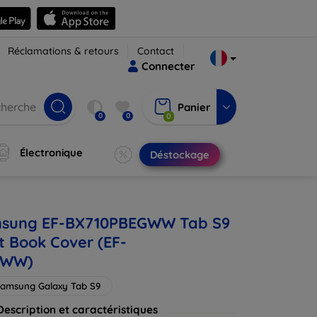
Réclamations & retours
Contact
Connecter
Panier
0
0
0
Électronique
Déstockage
sung EF-BX710PBEGWW Tab S9
t Book Cover (EF-
GWW)
amsung Galaxy Tab S9
Description et caractéristiques