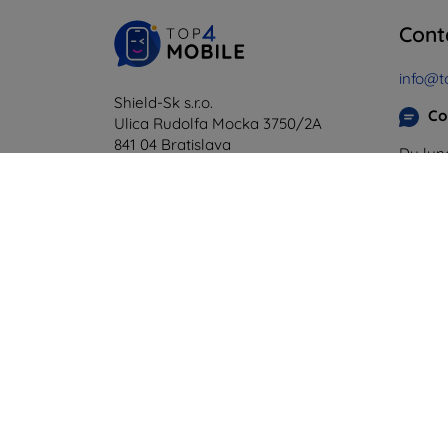
Cont
info@t
Shield-Sk s.r.o.
Co
Ulica Rudolfa Mocka 3750/2A
841 04 Bratislava
Du lund
En lig
Numéro d’identification
d’entreprise :
46701494
Samedi
N° de TVA :
SK2023549671
Hors l