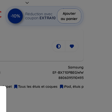
€
Ajouter
Réduction avec
-10%
coupon
EXTRA10
au panier
Samsung
t
EF-BX710PBEGWW
8806095110493
à clapet
Tous les étuis et coques
iPad, étuis pour tablettes