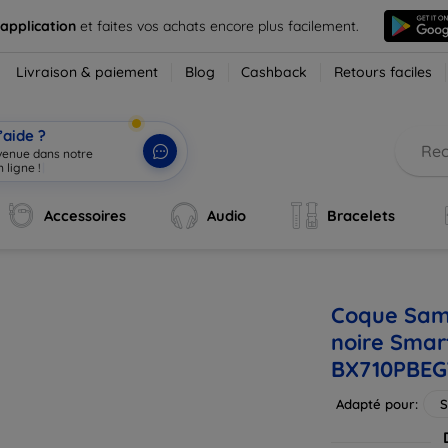
 application
et faites vos achats encore plus facilement.
Livraison & paiement
Blog
Cashback
Retours faciles
’aide ?
nvenue dans notre
 ligne !
|
Accessoires
Audio
Bracelets
Coque Sam
noire Smar
BX710PBE
Adapté pour:
S