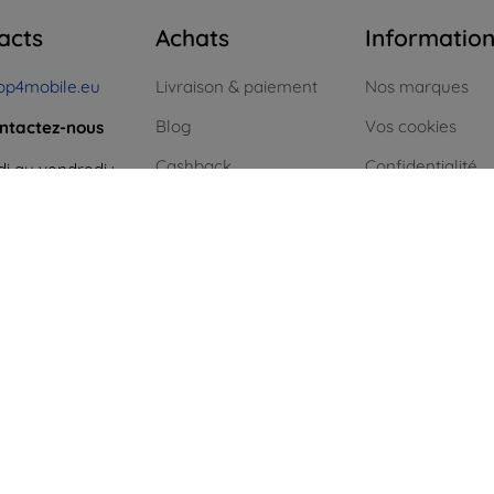
acts
Achats
Informatio
op4mobile.eu
Livraison & paiement
Nos marques
Blog
Vos cookies
ntactez-nous
Cashback
Confidentialité
i au vendredi :
ne
8h00 – 16h00
Retours faciles
Politique de reto
 et dimanche :
Réclamations & retours
Conditión génér
igne
Contact
Blog
Contact
Achat sans TVA 
les entreprises
Énergie verte