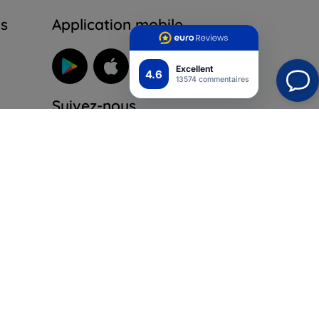
ns
Application mobile
Excellent
4.6
13574 commentaires
Suivez-nous
ur
ales
pour