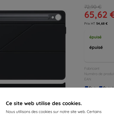
72,90 €
65,62 
Prix HT
54,68 €
épuisé
épuisé
Fabricant
Numéro de produi
EAN
Étuis
Étuis 
Ce site web utilise des cookies.
Nous utilisons des cookies sur notre site web. Certains