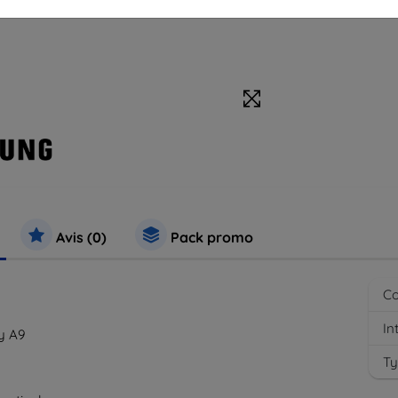
Avis (0)
Pack promo
Co
In
y A9
Ty