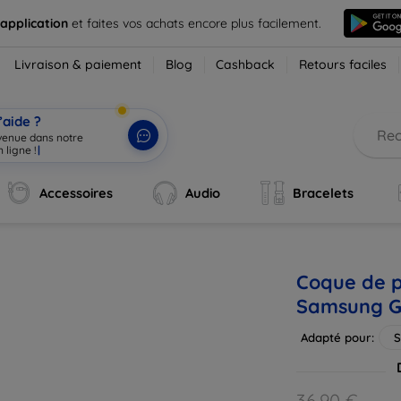
 application
et faites vos achats encore plus facilement.
Livraison & paiement
Blog
Cashback
Retours faciles
’aide ?
nvenue dans notre
 ligne !
|
Accessoires
Audio
Bracelets
Coque de p
Samsung Ga
Adapté pour:
S
36,90 €