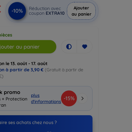
€
Ajouter
Réduction avec
-10%
coupon
EXTRA10
au panier
pièces
jouter au panier
on le 13. août - 17. août
on à partir de
3,90 €
(Gratuit à partir de
€)
k promo
plus
-15%
s + Protection
d'informations
ran
ire ses achats chez nous ?