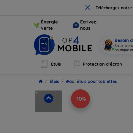
×
Téléchargez notre
Énergie
Écrivez-
verte
nous
Besoin d
Salut, bie
boutique en
Étuis
Protection d’écran
Étuis
iPad, étuis pour tablettes
-10%