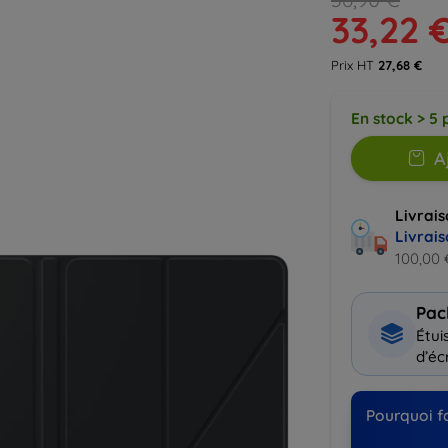
33,22 
Prix HT
27,68 €
En stock > 5 
A
Livrais
Livrais
100,00 
Pac
Étui
d’éc
Pourquoi fa