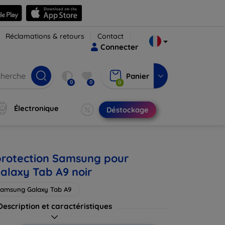
Réclamations & retours
Contact
Connecter
Panier
0
0
0
Électronique
Déstockage
rotection Samsung pour
laxy Tab A9 noir
amsung Galaxy Tab A9
Description et caractéristiques