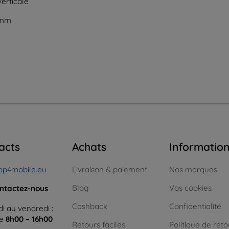
verticale
5 mm
acts
Achats
Informatio
op4mobile.eu
Livraison & paiement
Nos marques
Blog
Vos cookies
ntactez-nous
Cashback
Confidentialité
i au vendredi :
ne
8h00 – 16h00
Retours faciles
Politique de reto