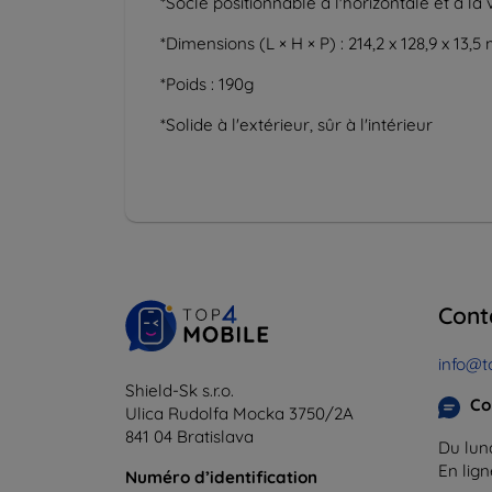
*Socle positionnable à l'horizontale et à la 
*Dimensions (L × H × P) : 214,2 x 128,9 x 13,
*Poids : 190g
*Solide à l'extérieur, sûr à l'intérieur
Cont
info@t
Shield-Sk s.r.o.
Co
Ulica Rudolfa Mocka 3750/2A
841 04 Bratislava
Du lund
En lig
Numéro d’identification