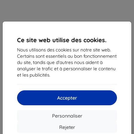
Ce site web utilise des cookies.
Nous utilisons des cookies sur notre site web.
Certains sont essentiels au bon fonctionnement
du site, tandis que d'autres nous aident à
analyser le trafic et à personnaliser le contenu
Coque Samsung Protective case for Samsung
et les publicités.
Galaxy Tab A9+ White
Adapté pour:
Samsung Galaxy Tab A9+
Description et caractéristiques
Accepter
58,90 €
53,00 €
Personnaliser
Rejeter
Prix HT
44,17 €