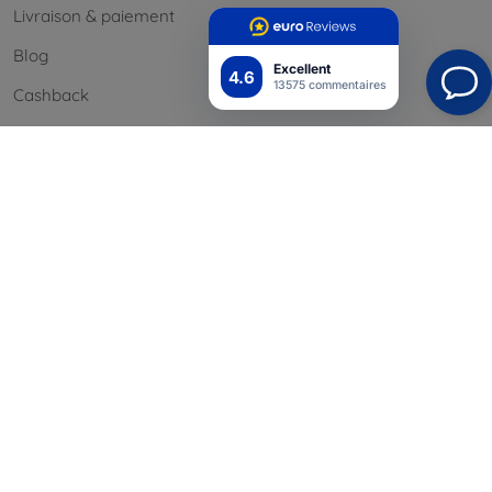
Livraison & paiement
Blog
Excellent
4.6
13575 commentaires
Cashback
Retours faciles
Réclamations & retours
Contact
Informations
Nos marques
Vos cookies
Confidentialité
Politique de retour
Conditión générales