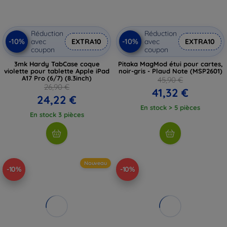
Réduction
Réduction
-10%
-10%
avec
EXTRA10
avec
EXTRA10
coupon
coupon
3mk Hardy TabCase coque
Pitaka MagMod étui pour cartes,
violette pour tablette Apple iPad
noir-gris - Plaud Note (MSP2601)
A17 Pro (6/7) (8.3inch)
45,90 €
26,90 €
41,32 €
24,22 €
En stock > 5 pièces
En stock 3 pièces
Nouveau
-10%
-10%