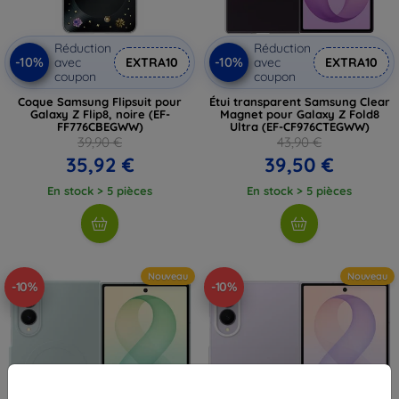
Réduction
Réduction
-10%
-10%
avec
EXTRA10
avec
EXTRA10
coupon
coupon
Coque Samsung Flipsuit pour
Étui transparent Samsung Clear
Galaxy Z Flip8, noire (EF-
Magnet pour Galaxy Z Fold8
FF776CBEGWW)
Ultra (EF-CF976CTEGWW)
39,90 €
43,90 €
35,92 €
39,50 €
En stock > 5 pièces
En stock > 5 pièces
Nouveau
Nouveau
-10%
-10%