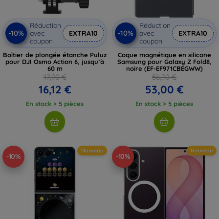
Réduction
Réduction
-10%
-10%
avec
EXTRA10
avec
EXTRA10
coupon
coupon
Boîtier de plongée étanche Puluz
Coque magnétique en silicone
pour DJI Osmo Action 6, jusqu’à
Samsung pour Galaxy Z Fold8,
60 m
noire (EF-EF971CBEGWW)
17,90 €
58,90 €
16,12 €
53,00 €
En stock > 5 pièces
En stock > 5 pièces
Nouveau
Nouveau
-10%
-10%