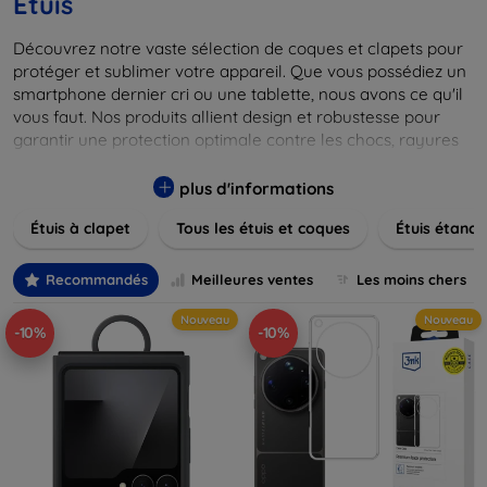
Étuis
Découvrez notre vaste sélection de coques et clapets pour
protéger et sublimer votre appareil. Que vous possédiez un
smartphone dernier cri ou une tablette, nous avons ce qu'il
vous faut. Nos produits allient design et robustesse pour
garantir une protection optimale contre les chocs, rayures
et poussières. Naviguez à travers nos différentes gammes,
allant des modèles élégants et minimalistes aux designs
plus d'informations
plus audacieux et colorés. Faites votre choix parmi des
Étuis à clapet
Tous les étuis et coques
Étuis étanch
matériaux de haute qualité, y compris le cuir, le silicone, et
les matériaux anti-choc. Trouvez la coque ou le clapet
parfait pour exprimer votre style tout en assurant la
Recommandés
Meilleures ventes
Les moins chers
durabilité de votre appareil.
Nouveau
Nouveau
-10%
-10%