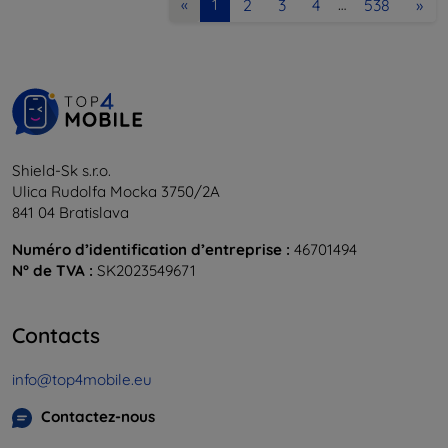
2
3
4
538
»
«
1
…
Shield-Sk s.r.o.
Ulica Rudolfa Mocka 3750/2A
841 04 Bratislava
Numéro d’identification d’entreprise :
46701494
N° de TVA :
SK2023549671
Contacts
info@top4mobile.eu
Contactez-nous