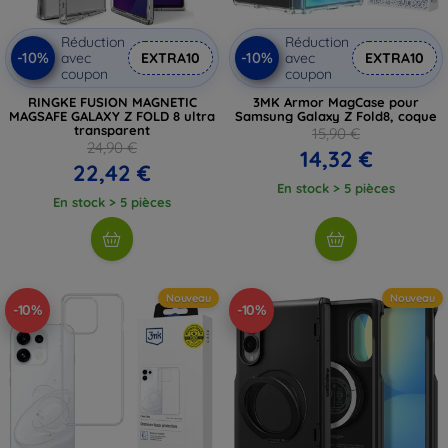
Réduction
Réduction
-10%
-10%
avec
EXTRA10
avec
EXTRA10
coupon
coupon
RINGKE FUSION MAGNETIC
3MK Armor MagCase pour
MAGSAFE GALAXY Z FOLD 8 ultra
Samsung Galaxy Z Fold8, coque
transparent
15,90 €
24,90 €
14,32 €
22,42 €
En stock > 5 pièces
En stock > 5 pièces
Nouveau
Nouveau
-10%
-10%