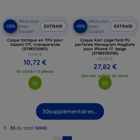
Réduction
Réduction
-10%
-10%
avec
EXTRA10
avec
EXTRA10
coupon
coupon
Coque tactique en TPU pour
Coque Karl Lagerfeld PU
Xiaomi 17T, transparente
perforée Monogram MagSafe
(57983130811)
pour iPhone 17, beige
(57983130785)
11,90 €
30,90 €
10,72 €
27,82 €
En stock > 5 pièces
Dernier article en stock
30
supplémentaires...
1
-
30
du total
16140
.