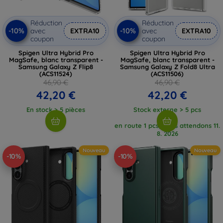
Réduction
Réduction
-10%
-10%
avec
EXTRA10
avec
EXTRA10
coupon
coupon
Spigen Ultra Hybrid Pro
Spigen Ultra Hybrid Pro
MagSafe, blanc transparent -
MagSafe, blanc transparent -
Samsung Galaxy Z Flip8
Samsung Galaxy Z Fold8 Ultra
(ACS11524)
(ACS11506)
46,90 €
46,90 €
42,20 €
42,20 €
En stock > 5 pièces
Stock externe > 5 pcs
en route 1 pcs, nous attendons 11.
8. 2026
Nouveau
Nouveau
-10%
-10%