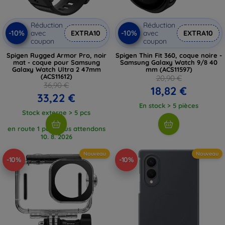
Réduction
Réduction
-10%
-10%
avec
EXTRA10
avec
EXTRA10
coupon
coupon
Spigen Rugged Armor Pro, noir
Spigen Thin Fit 360, coque noire -
mat - coque pour Samsung
Samsung Galaxy Watch 9/8 40
Galaxy Watch Ultra 2 47mm
mm (ACS11597)
(ACS11612)
20,90 €
36,90 €
18,82 €
33,22 €
En stock > 5 pièces
Stock externe > 5 pcs
en route 1 pcs, nous attendons
10. 8. 2026
Nouveau
Nouveau
-10%
-10%