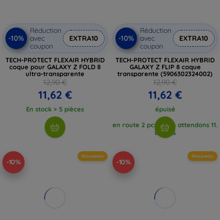
Réduction
Réduction
-10%
-10%
avec
EXTRA10
avec
EXTRA10
coupon
coupon
TECH-PROTECT FLEXAIR HYBRID
TECH-PROTECT FLEXAIR HYBRID
coque pour GALAXY Z FOLD 8
GALAXY Z FLIP 8 coque
ultra-transparente
transparente (5906302324002)
12,90 €
12,90 €
11,62 €
11,62 €
En stock > 5 pièces
épuisé
en route 2 pcs, nous attendons 11.
8. 2026
Nouveau
Nouveau
-10%
-10%