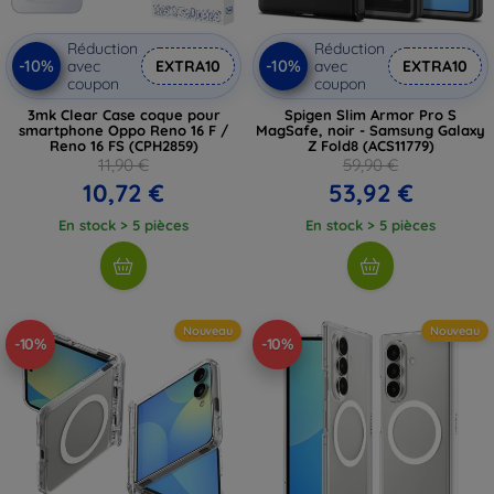
Réduction
Réduction
-10%
-10%
avec
EXTRA10
avec
EXTRA10
coupon
coupon
3mk Clear Case coque pour
Spigen Slim Armor Pro S
smartphone Oppo Reno 16 F /
MagSafe, noir - Samsung Galaxy
Reno 16 FS (CPH2859)
Z Fold8 (ACS11779)
11,90 €
59,90 €
10,72 €
53,92 €
En stock > 5 pièces
En stock > 5 pièces
Nouveau
Nouveau
-10%
-10%