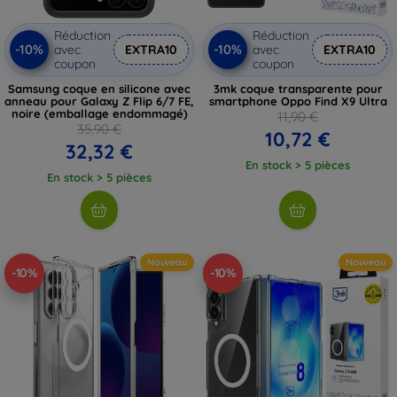
Réduction
Réduction
-10%
-10%
avec
EXTRA10
avec
EXTRA10
coupon
coupon
Samsung coque en silicone avec
3mk coque transparente pour
anneau pour Galaxy Z Flip 6/7 FE,
smartphone Oppo Find X9 Ultra
noire (emballage endommagé)
11,90 €
35,90 €
10,72 €
32,32 €
En stock > 5 pièces
En stock > 5 pièces
Nouveau
Nouveau
-10%
-10%