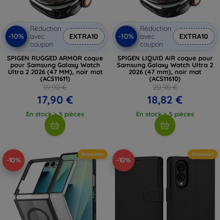
Réduction
Réduction
-10%
-10%
avec
EXTRA10
avec
EXTRA10
coupon
coupon
SPIGEN RUGGED ARMOR coque
SPIGEN LIQUID AIR coque pour
pour Samsung Galaxy Watch
Samsung Galaxy Watch Ultra 2
Ultra 2 2026 (47 MM), noir mat
2026 (47 mm), noir mat
(ACS11611)
(ACS11610)
19,90 €
20,90 €
17,90 €
18,82 €
En stock > 5 pièces
En stock > 5 pièces
Nouveau
Nouveau
-10%
-10%