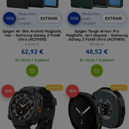
Réduction
Réduction
-10%
-10%
avec
EXTRA10
avec
EXTRA10
coupon
coupon
Spigen Air Skin Aramid MagSafe,
Spigen Tough Armor Pro
noir - Samsung Galaxy Z Fold8
MagSafe, vert abyssal - Samsung
Ultra (ACS11510)
Galaxy Z Fold8 Ultra (ACS11851)
69,90 €
53,90 €
62,92 €
48,52 €
En stock > 5 pièces
En stock > 5 pièces
Nouveau
Nouveau
-10%
-10%