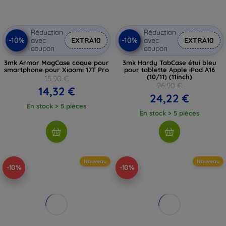
Réduction
Réduction
-10%
-10%
avec
EXTRA10
avec
EXTRA10
coupon
coupon
3mk Armor MagCase coque pour
3mk Hardy TabCase étui bleu
smartphone pour Xiaomi 17T Pro
pour tablette Apple iPad A16
(10/11) (11inch)
15,90 €
26,90 €
14,32 €
24,22 €
En stock > 5 pièces
En stock > 5 pièces
Nouveau
Nouveau
-10%
-10%