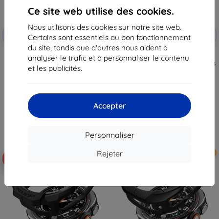
Ce site web utilise des cookies.
Nous utilisons des cookies sur notre site web.
Réduction
Réduction
-10%
-10%
avec
EXTRA10
avec
EXTRA10
Certains sont essentiels au bon fonctionnement
coupon
coupon
du site, tandis que d'autres nous aident à
Coque magnétique en silicone
Samsung coque transparente
analyser le trafic et à personnaliser le contenu
Samsung pour Galaxy Z Fold 8,
Clear Cover pour Galaxy Z Fold 8
et les publicités.
verte (57983131093)
EF-QF971CTE (57983131084)
58,90 €
36,90 €
53,00 €
33,22 €
Accepter
En stock > 5 pièces
En stock > 5 pièces
Personnaliser
Rejeter
Nouveau
Nouveau
-10%
-10%