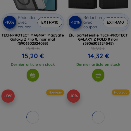
Réduction
Réduction
-10%
-10%
avec
EXTRA10
avec
EXTRA10
coupon
coupon
TECH-PROTECT MAGMAT MagSafe
Étui portefeuille TECH-PROTECT
Galaxy Z Flip 8, noir mat
GALAXY Z FOLD 8 noir
(5906302324033)
(5906302324545)
16,90 €
15,90 €
15,20 €
14,32 €
Dernier article en stock
Dernier article en stock
Nouveau
Nouveau
-10%
-10%