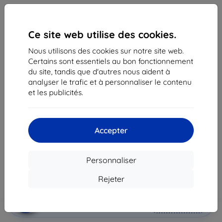
Ce site web utilise des cookies.
Nous utilisons des cookies sur notre site web.
Certains sont essentiels au bon fonctionnement
du site, tandis que d'autres nous aident à
analyser le trafic et à personnaliser le contenu
Coque Case Samsung EF-PG985TL S20 + G985 sky
et les publicités.
blue Silicone Cover (EF-PG985TLEGEU)
Adapté pour:
Samsung Galaxy S20+
Accepter
29,90 €
26,92 €
Personnaliser
Prix HT
22,43 €
Rejeter
Ajouter au
Réduction avec coupon
-10%
EXTRA10
panier