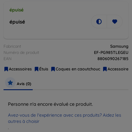
épuisé
épuisé
Fabricant
Samsung
Numéro de produit
EF-PG985TLEGEU
EAN
8806090267185
Accessoires
Étuis
Coques en caoutchouc
Accessoires 
Avis (0)
Personne n'a encore évalué ce produit.
Avez-vous de l'expérience avec ces produits? Aidez les
autres à choisir
.