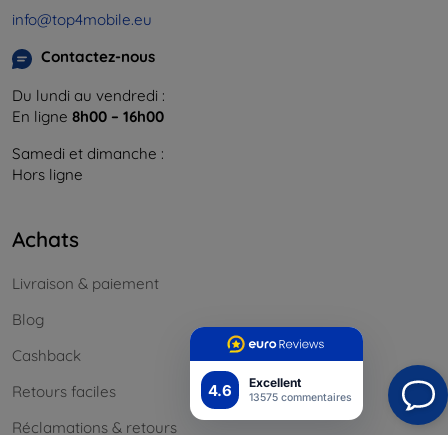
info@top4mobile.eu
Contactez-nous
Du lundi au vendredi :
En ligne
8h00 – 16h00
Samedi et dimanche :
Hors ligne
Achats
Livraison & paiement
Blog
Cashback
Excellent
4.6
Retours faciles
13575 commentaires
Réclamations & retours