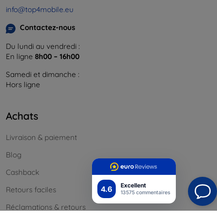
info@top4mobile.eu
Contactez-nous
Du lundi au vendredi :
En ligne
8h00 – 16h00
Samedi et dimanche :
Hors ligne
Achats
Livraison & paiement
Blog
Cashback
Excellent
4.6
Retours faciles
13575 commentaires
Réclamations & retours