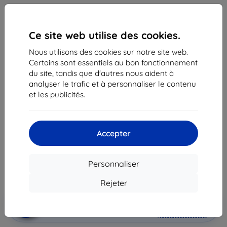
Ce site web utilise des cookies.
Nous utilisons des cookies sur notre site web.
Certains sont essentiels au bon fonctionnement
du site, tandis que d'autres nous aident à
analyser le trafic et à personnaliser le contenu
Coque Case Samsung EF-ZG970CB S10e G970 black
et les publicités.
Clear View Standing Cover (EF-ZG970CBEGWW)
Adapté pour:
Samsung Galaxy S10e
Accepter
48,90 €
44,02 €
Personnaliser
Prix HT
36,68 €
Rejeter
Ajouter au
Réduction avec coupon
-10%
EXTRA10
panier