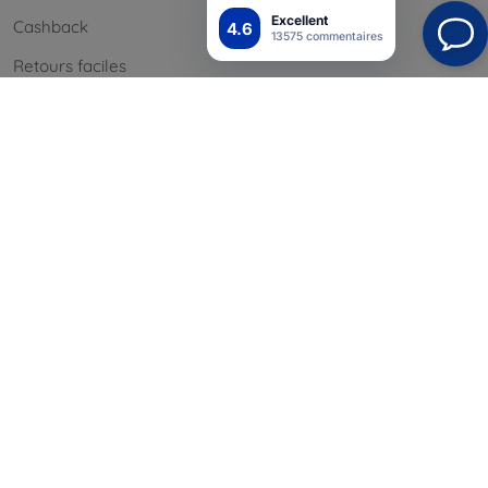
Excellent
Cashback
4.6
13575 commentaires
Retours faciles
Réclamations & retours
Contact
Informations
Nos marques
Vos cookies
Confidentialité
Politique de retour
Conditión générales
Blog
Contact