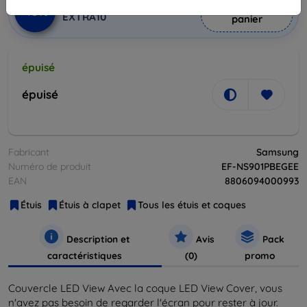
Ajouter au
Réduction avec coupon
-10%
EXTRA10
panier
épuisé
épuisé
Fabricant
Samsung
Numéro de produit
EF-NS901PBEGEE
EAN
8806094000993
Étuis
Étuis à clapet
Tous les étuis et coques
Description et
Avis
Pack
caractéristiques
(0)
promo
Couvercle LED View Avec la coque LED View Cover, vous
n'avez pas besoin de regarder l'écran pour rester à jour.