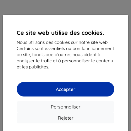
Ce site web utilise des cookies.
Nous utilisons des cookies sur notre site web.
Certains sont essentiels au bon fonctionnement
du site, tandis que d'autres nous aident à
analyser le trafic et à personnaliser le contenu
Coque Case Samsung EF-NS901PB S22 S901 black
et les publicités.
LED View Cover (EF-NS901PBEGEE)
Adapté pour:
Samsung Galaxy S22
Accepter
Description et caractéristiques
57,90 €
52,12 €
Personnaliser
Rejeter
Prix HT
43,43 €