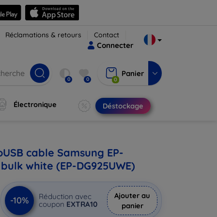
Réclamations & retours
Contact
Connecter
Panier
0
0
0
Électronique
Déstockage
oUSB cable Samsung EP-
bulk white (EP-DG925UWE)
Ajouter au
Réduction avec
-10%
coupon
EXTRA10
panier