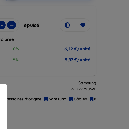
-
+
épuisé
volume
10%
6,22 €/unité
15%
5,87 €/unité
Samsung
t
EP-DG925UWE
Accessoires d'origine
Samsung
Câbles
Micro-USB