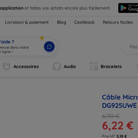
 application
et faites vos achats encore plus facilement.
Livraison & paiement
Blog
Cashback
Retours faciles
’aide ?
nvenue dans notre
 ligne !
|
Accessoires
Audio
Bracelets
Câble Micr
DG925UWE 
6,90 €
6,22 €
Prix HT
5,18 €