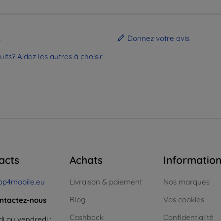
.
Donnez votre avis
ts? Aidez les autres à choisir
acts
Achats
Informatio
op4mobile.eu
Livraison & paiement
Nos marques
Blog
Vos cookies
ntactez-nous
Cashback
Confidentialité
i au vendredi :