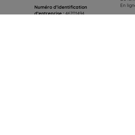
En lig
Numéro d’identification
d’entreprise :
46701494
Samedi
N° de TVA :
SK2023549671
Hors l
©
2026
top4mobile.fr. Tous droits réservés.