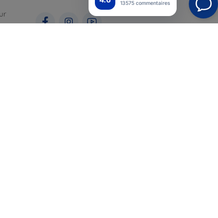
13575 commentaires
ur
ales
pour
Top4Mobile.fr
Nos boutiques