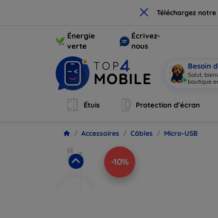
×
Téléchargez notre
Énergie
Écrivez-
verte
nous
Besoin d
Salut, bie
boutique en
Étuis
Protection d’écran
Accessoires
Câbles
Micro-USB
-10%