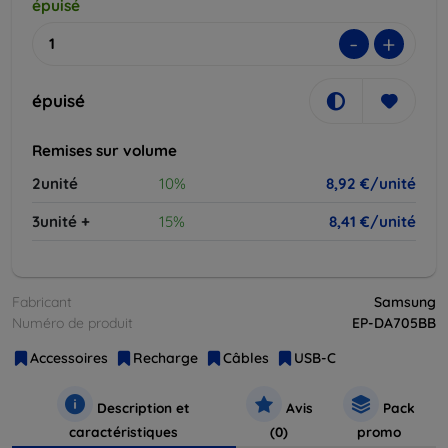
épuisé
-
+
épuisé
Remises sur volume
2unité
10%
8,92 €/unité
3unité +
15%
8,41 €/unité
Fabricant
Samsung
Numéro de produit
EP-DA705BB
Accessoires
Recharge
Câbles
USB-C
Description et
Avis
Pack
caractéristiques
(0)
promo