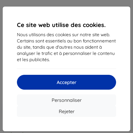
Ce site web utilise des cookies.
Nous utilisons des cookies sur notre site web.
Certains sont essentiels au bon fonctionnement
du site, tandis que d'autres nous aident à
analyser le trafic et à personnaliser le contenu
Câble Samsung - Data Cable USB-C to USB-C , 1m,
et les publicités.
Black (EP-DA705BB) (Unboxed)
9,90 €
8,92 €
Accepter
Prix HT
7,43 €
Personnaliser
Ajouter au
Réduction avec coupon
-10%
Rejeter
EXTRA10
panier