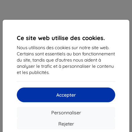
Ce site web utilise des cookies.
Nous utilisons des cookies sur notre site web.
Certains sont essentiels au bon fonctionnement
Samsung EP-DG970BBE câble de données USB-C
du site, tandis que d'autres nous aident à
1,5m noir
analyser le trafic et à personnaliser le contenu
et les publicités.
Adapté pour:
Uni
Description et caractéristiques
9,90 €
Accepter
8,92 €
Personnaliser
Prix HT
7,43 €
Rejeter
Ajouter au
Réduction avec coupon
-10%