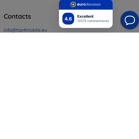
Contacts
Excellent
4.6
13575 commentaires
info@top4mobile.eu
Contactez-nous
Du lundi au vendredi :
En ligne
8h00 – 16h00
Samedi et dimanche :
Hors ligne
Achats
Livraison & paiement
Blog
Cashback