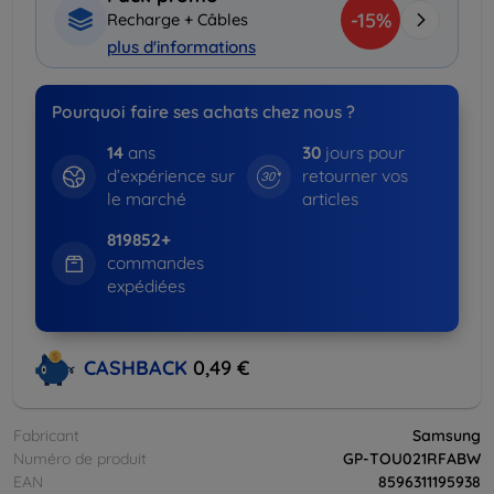
-15%
Recharge + Câbles
plus d'informations
Pourquoi faire ses achats chez nous ?
14
ans
30
jours pour
d’expérience sur
retourner vos
le marché
articles
819852+
commandes
expédiées
CASHBACK
0,49 €
Fabricant
Samsung
Numéro de produit
GP-TOU021RFABW
EAN
8596311195938