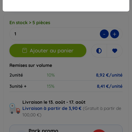
EXTRA10
panier
En stock > 5 pièces
-
+
Ajouter au panier
Remises sur volume
2unité
10%
8,92 €/unité
3unité +
15%
8,41 €/unité
Livraison le 13. août - 17. août
Livraison à partir de
3,90 €
(Gratuit à partir de
100,00 €)
Pack promo