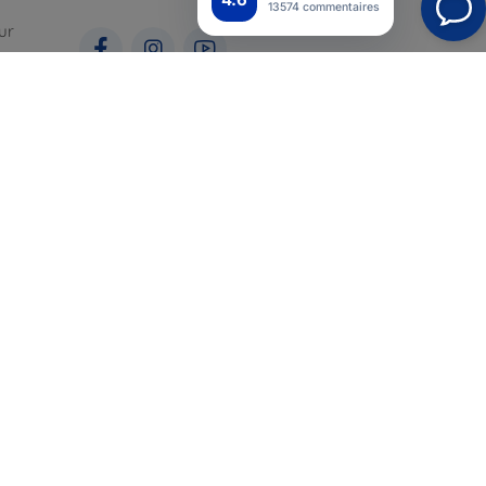
13574 commentaires
ur
ales
pour
Top4Mobile.fr
Nos boutiques