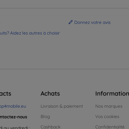
.
Donnez votre avis
ts? Aidez les autres à choisir
acts
Achats
Informatio
op4mobile.eu
Livraison & paiement
Nos marques
Blog
Vos cookies
ntactez-nous
Cashback
Confidentialité
i au vendredi :