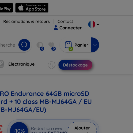
Réclamations & retours
Contact
Connecter
Panier
0
0
0
Électronique
Déstockage
RO Endurance 64GB microSD
d + 10 class MB-MJ64GA / EU
MB-MJ64GA/EU)
€
Ajouter
Réduction avec
-10%