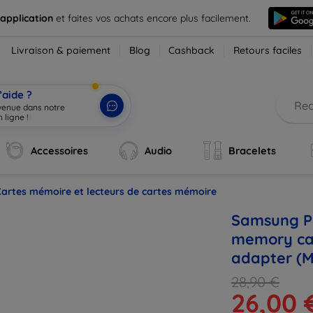
 application
et faites vos achats encore plus facilement.
Livraison & paiement
Blog
Cashback
Retours faciles
’aide ?
nvenue dans notre
 ligne !
|
Accessoires
Audio
Bracelets
Cartes mémoire et lecteurs de cartes mémoire
Samsung P
memory car
adapter (
28,90 €
26,00 