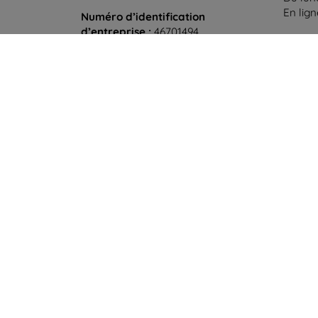
En lig
Numéro d’identification
d’entreprise :
46701494
Samedi
N° de TVA :
SK2023549671
Hors l
©
2026
top4mobile.fr. Tous droits réservés.