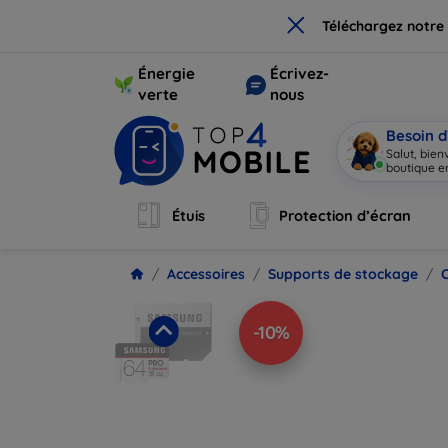
×
Téléchargez notre
Énergie
Écrivez-
verte
nous
Besoin d
Salut, bie
boutique en
Étuis
Protection d’écran
Accessoires
Supports de stockage
-10%