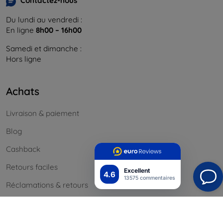
Contactez-nous
Du lundi au vendredi :
En ligne
8h00 – 16h00
Samedi et dimanche :
Hors ligne
Achats
Livraison & paiement
Blog
Cashback
Retours faciles
Excellent
4.6
13575 commentaires
Réclamations & retours
Contact