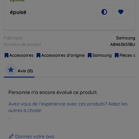
épuisé
Fabricant
Samsung
Numéro de produit
AB463651BU
Accessoires
Accessoires d'origine
Samsung
Pièces d
Avis (0)
Personne n'a encore évalué ce produit.
Avez-vous de l'expérience avec ces produits? Aidez les
autres à choisir
.
Donnez votre avis