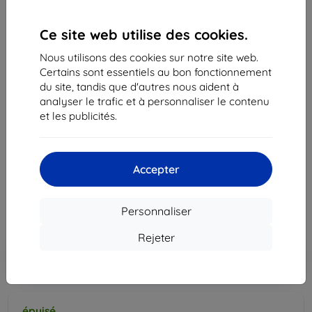
Ce site web utilise des cookies.
Nous utilisons des cookies sur notre site web.
Certains sont essentiels au bon fonctionnement
du site, tandis que d'autres nous aident à
analyser le trafic et à personnaliser le contenu
et les publicités.
Battery Samsung AB463651BU S5610 bulk L700 /
F400 / ZV60 / S3650Corby / S7220 1000mAh
(AB463651BU)
10,90 €
Accepter
9,80 €
Personnaliser
Prix HT
8,17 €
Rejeter
Ajouter au
Réduction avec coupon
-10%
EXTRA10
panier
épuisé