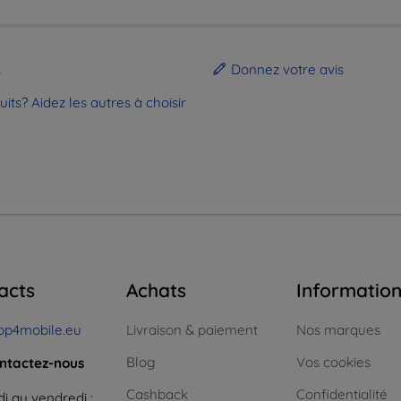
.
Donnez votre avis
ts? Aidez les autres à choisir
acts
Achats
Informatio
op4mobile.eu
Livraison & paiement
Nos marques
Blog
Vos cookies
ntactez-nous
Cashback
Confidentialité
i au vendredi :