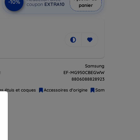
-10%
coupon
EXTRA10
panier
Samsung
t
EF-MG950CBEGWW
8806088828923
es étuis et coques
Accessoires d'origine
Samsung
Original