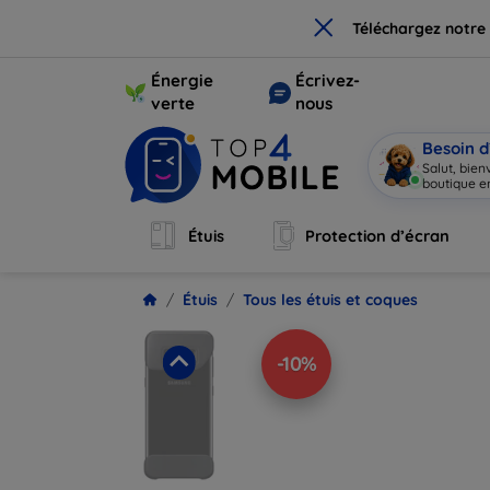
×
Téléchargez notre
Énergie
Écrivez-
verte
nous
Besoin d
Salut, bie
boutique en
Étuis
Protection d’écran
Étuis
Tous les étuis et coques
-10%