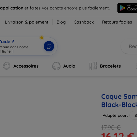
 application
et faites vos achats encore plus facilement.
Livraison & paiement
Blog
Cashback
Retours faciles
’aide ?
nvenue dans notre
 ligne !
|
Accessoires
Audio
Bracelets
Coque Sams
Black-Bla
Adapté pour:
S
17,90 €
16,12 €