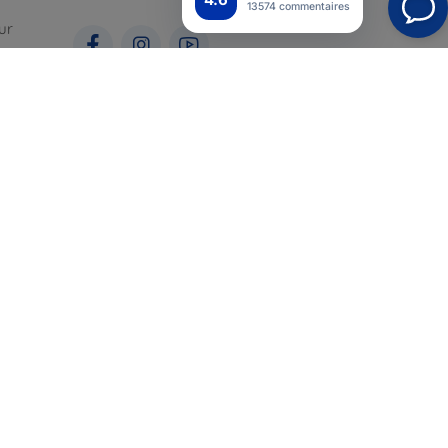
13574 commentaires
ur
ales
pour
Top4Mobile.fr
Nos boutiques