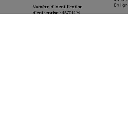
En lig
Numéro d’identification
d’entreprise :
46701494
Samedi
N° de TVA :
SK2023549671
Hors l
©
2026
top4mobile.fr. Tous droits réservés.