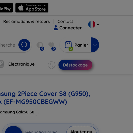
Réclamations & retours
Contact
Connecter
Panier
0
0
0
Électronique
Déstockage
ung 2Piece Cover S8 (G950),
ck (EF-MG950CBEGWW)
amsung Galaxy S8
Ajouter au
Réduction avec