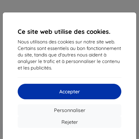
Ce site web utilise des cookies.
Nous utilisons des cookies sur notre site web.
Certains sont essentiels au bon fonctionnement
du site, tandis que d'autres nous aident à
analyser le trafic et à personnaliser le contenu
Coque Case Samsung EF-AA505CB A50 Gradiation
et les publicités.
Cover black (EF-AA505CBEGWW)
Description et caractéristiques
8,90 €
Accepter
8,02 €
Personnaliser
Prix HT
6,68 €
Rejeter
Ajouter au
Réduction avec coupon
-10%
EXTRA10
panier