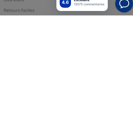
4.6
13575 commentaires
Retours faciles
Réclamations & retours
Contact
Informations
Nos marques
Vos cookies
Confidentialité
Politique de retour
Conditión générales
Blog
Contact