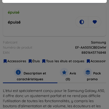
épuisé
épuisé
Fabricant
Samsung
Numéro de produit
EF-AA505CBEGWW
EAN
8801643776848
Accessoires
Étuis
Tous les étuis et coques
Accessoires
Description et
Avis
Pack
caractéristiques
(0)
promo
L'étui est spécialement conçu pour le Samsung Galaxy A50,
il offre donc un ajustement parfait et ne rend pas difficile
l'utilisation de toutes les fonctionnalités, y compris les
boutons d'alimentation et de volume, les écouteurs et les