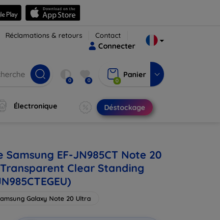
Réclamations & retours
Contact
Connecter
Panier
0
0
0
Électronique
Déstockage
e Samsung EF-JN985CT Note 20
 Transparent Clear Standing
-JN985CTEGEU)
amsung Galaxy Note 20 Ultra