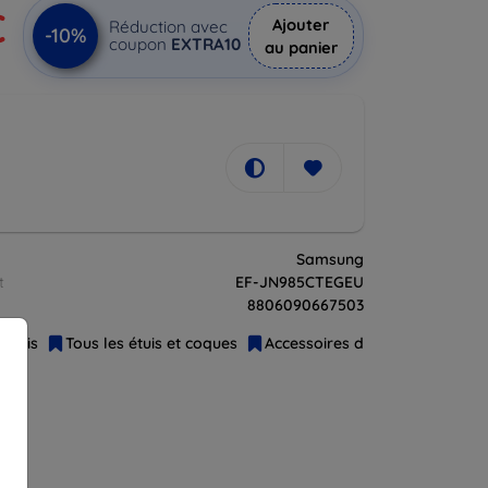
€
Ajouter
Réduction avec
-10%
coupon
EXTRA10
au panier
Samsung
t
EF-JN985CTEGEU
8806090667503
Étuis
Tous les étuis et coques
Accessoires d'origine
Sams