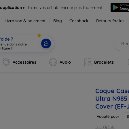
 application
et faites vos achats encore plus facilement.
Livraison & paiement
Blog
Cashback
Retours faciles
’aide ?
nvenue dans notre
 ligne !
|
Accessoires
Audio
Bracelets
Coque Cas
Ultra N985
Cover (EF
Adapté pour:
S
29,90 €