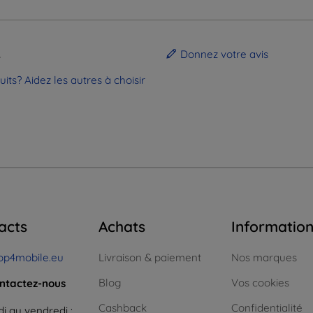
.
Donnez votre avis
ts? Aidez les autres à choisir
acts
Achats
Informatio
op4mobile.eu
Livraison & paiement
Nos marques
Blog
Vos cookies
ntactez-nous
Cashback
Confidentialité
i au vendredi :