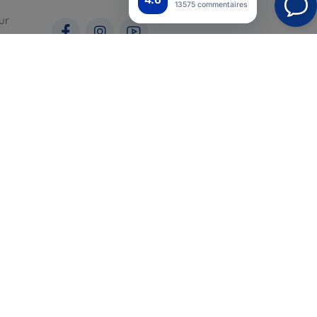
13575 commentaires
ur
ales
pour
Top4Mobile.fr
Nos boutiques