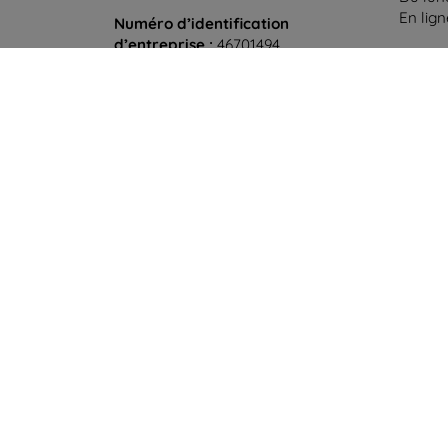
En lig
Numéro d’identification
d’entreprise :
46701494
Samedi
N° de TVA :
SK2023549671
Hors l
©
2026
top4mobile.fr. Tous droits réservés.