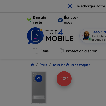
×
Téléchargez notre
Énergie
Écrivez-
verte
nous
Besoin d
Salut, bie
boutique en
Étuis
Protection d’écran
Étuis
Tous les étuis et coques
-10%